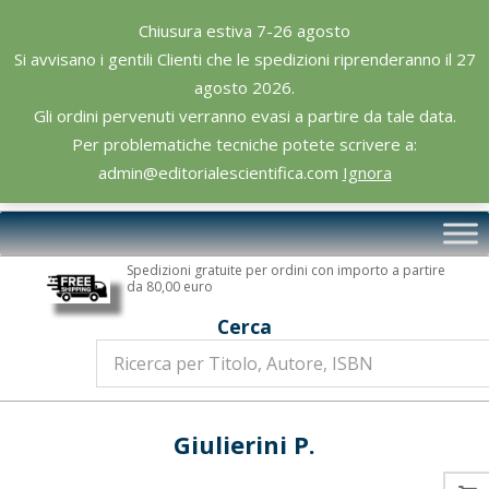
Skip
Chiusura estiva 7-26 agosto
to
Si avvisano i gentili Clienti che le spedizioni riprenderanno il 27
content
agosto 2026.
Gli ordini pervenuti verranno evasi a partire da tale data.
Per problematiche tecniche potete scrivere a:
admin@editorialescientifica.com
Ignora
Editoriale
Primary
Scientifica
Navigation
Spedizioni gratuite per ordini con importo a partire
Menu
da 80,00 euro
Cerca
Giulierini P.