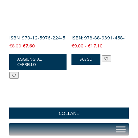
ISBN:
979-12-5976-224-5
ISBN:
978-88-9391-458-1
Il
Il
Fascia
€
8.00
€
7.60
€
9.00
-
€
17.10
prezzo
prezzo
di
Questo
AGGIUNGI AL
SCEGLI
originale
attuale
prezzo:
prodotto
CARRELLO
era:
è:
da
ha
€8.00.
€7.60.
€9.00
più
a
varianti.
€17.10
Le
opzioni
possono
COLLANE
essere
scelte
nella