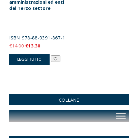
amministrazioni ed enti
del Terzo settore
ISBN:
978-88-9391-867-1
Il
Il
€
14.00
€
13.30
prezzo
prezzo
LEGGI TUTTO
originale
attuale
era:
è:
€14.00.
€13.30.
COLLANE