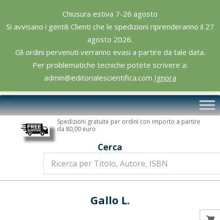
Skip
Chiusura estiva 7-26 agosto
to
Si avvisano i gentili Clienti che le spedizioni riprenderanno il 27
content
agosto 2026.
Gli ordini pervenuti verranno evasi a partire da tale data.
Per problematiche tecniche potete scrivere a:
admin@editorialescientifica.com
Ignora
Editoriale
Primary
Scientifica
Navigation
Spedizioni gratuite per ordini con importo a partire
Menu
da 80,00 euro
Cerca
Gallo L.