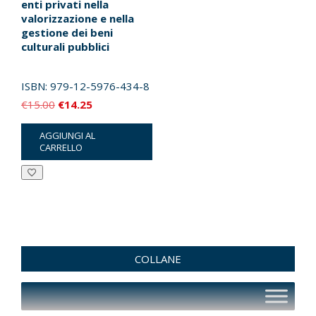
enti privati nella
valorizzazione e nella
gestione dei beni
culturali pubblici
ISBN:
979-12-5976-434-8
Il
Il
€
15.00
€
14.25
prezzo
prezzo
AGGIUNGI AL
originale
attuale
CARRELLO
era:
è:
€15.00.
€14.25.
COLLANE