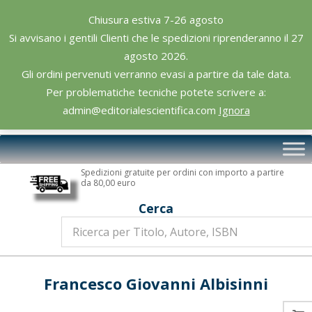
Skip
Chiusura estiva 7-26 agosto
to
Si avvisano i gentili Clienti che le spedizioni riprenderanno il 27
content
agosto 2026.
Gli ordini pervenuti verranno evasi a partire da tale data.
Per problematiche tecniche potete scrivere a:
admin@editorialescientifica.com
Ignora
Editoriale
Primary
Scientifica
Navigation
Spedizioni gratuite per ordini con importo a partire
Menu
da 80,00 euro
Cerca
Francesco Giovanni Albisinni