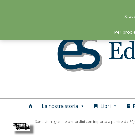
Skip
to
Si av
content
Per probl
Editoriale
Scientifica
La nostra storia
Libri
R
Spedizioni gratuite per ordini con importo a partire da 80