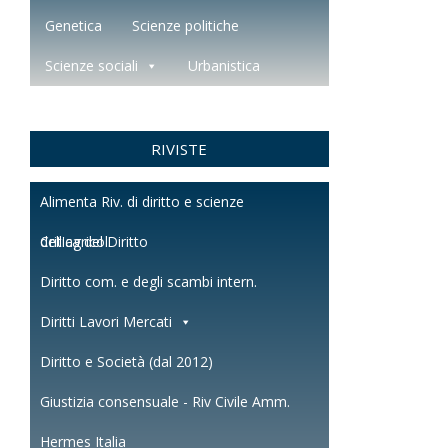
Genetica
Scienze politiche
Scienze sociali
Urbanistica
RIVISTE
Alimenta Riv. di diritto e scienze
dell'agricol.
Critica del Diritto
Diritto com. e degli scambi intern.
Diritti Lavori Mercati
Diritto e Società (dal 2012)
Giustizia consensuale - Riv Civile Amm.
Hermes Italia