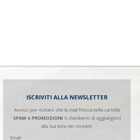
ISCRIVITI ALLA NEWSLETTER
Avviso: per evitare che la mail finisca nella cartella
SPAM o PROMOZIONI
ti chiediamo di aggiungerci
alla tua lista dei contatti.
Email