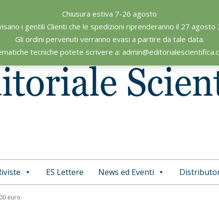
Chiusura estiva 7-26 agosto
visano i gentili Clienti che le spedizioni riprenderanno il 27 agosto
Gli ordini pervenuti verranno evasi a partire da tale data.
ematiche tecniche potete scrivere a: admin@editorialescientifica
iviste
ES Lettere
News ed Eventi
Distributor
Primary
Navigation
,00 euro
Menu