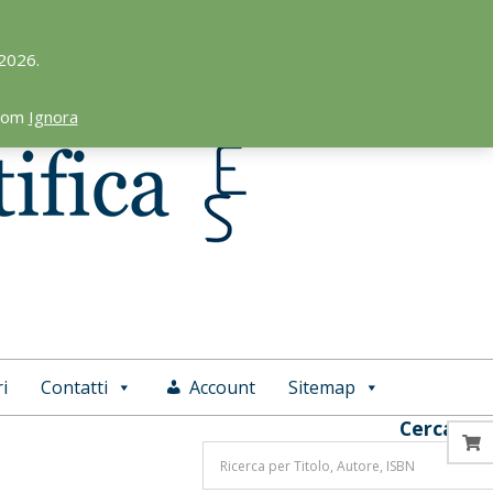
 2026.
.com
Ignora
i
Contatti
Account
Sitemap
Cerca