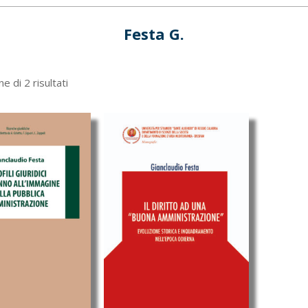
Festa G.
Ordina
e di 2 risultati
in
base
al
più
recente