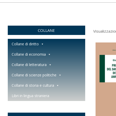
COLLANE
Visualizzazion
Collane di diritto
Collane di economia
Collane di letteratura
Collane di scienze politiche
Collane di storia e cultura
Libri in lingua straniera