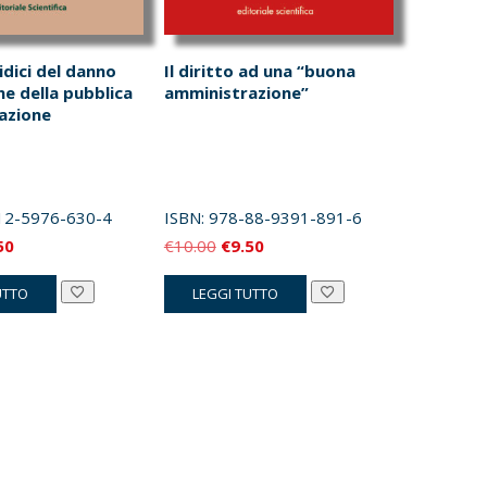
ridici del danno
Il diritto ad una “buona
ne della pubblica
amministrazione”
azione
12-5976-630-4
ISBN:
978-88-9391-891-6
Il
Il
Il
50
€
10.00
€
9.50
zzo
prezzo
prezzo
prezzo
UTTO
LEGGI TUTTO
inale
attuale
originale
attuale
è:
era:
è:
.00.
€9.50.
€10.00.
€9.50.