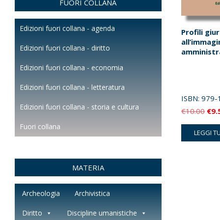
FUORI COLLANA
Edizioni fuori collana - agenda
Profili giu
all’immagi
Edizioni fuori collana - diritto
amministr
Edizioni fuori collana - economia
Edizioni fuori collana - letteratura
ISBN:
979-
Edizioni fuori collana - storia e cultura
Il
€
10.00
€
9.
pre
Fuori collana
LEGGI T
orig
era:
€10
MATERIA
Archeologia
Archivistica
Diritto
Discipline umanistiche