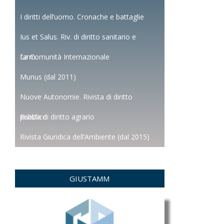
I diritti dell’uomo. Cronache e battaglie
Ius et Salus. Riv. di diritto sanitario e
farm.
La Comunità Internazionale
Munus (dal 2011)
Nuove Autonomie. Rivista di diritto
pubblico
Rivista di diritto agrario
Rivista Giuridica dell’Ambiente (dal 2015)
GIUSTAMM