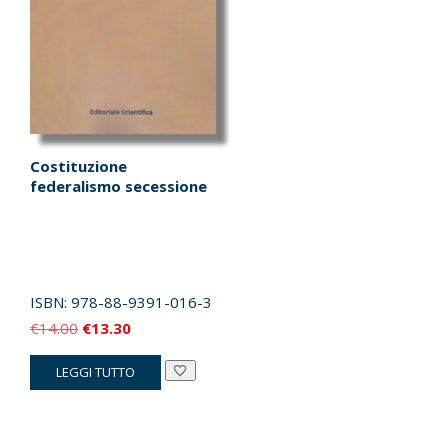
Costituzione
federalismo secessione
ISBN:
978-88-9391-016-3
Il
Il
€
14.00
€
13.30
prezzo
prezzo
LEGGI TUTTO
originale
attuale
era:
è:
€14.00.
€13.30.