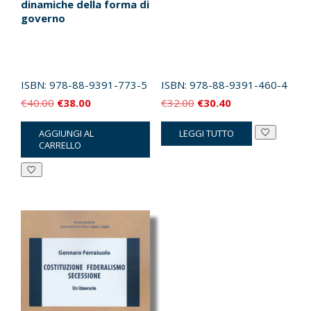
dinamiche della forma di
governo
ISBN:
978-88-9391-773-5
ISBN:
978-88-9391-460-4
Il
Il
Il
Il
€
40.00
€
38.00
€
32.00
€
30.40
prezzo
prezzo
prezzo
prezzo
AGGIUNGI AL
LEGGI TUTTO
originale
attuale
originale
attuale
CARRELLO
era:
è:
era:
è:
€40.00.
€38.00.
€32.00.
€30.40.