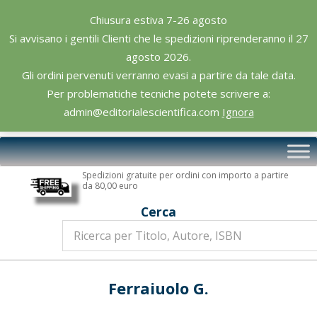
Skip
Chiusura estiva 7-26 agosto
to
Si avvisano i gentili Clienti che le spedizioni riprenderanno il 27
content
agosto 2026.
Gli ordini pervenuti verranno evasi a partire da tale data.
Per problematiche tecniche potete scrivere a:
admin@editorialescientifica.com
Ignora
Editoriale
Primary
Scientifica
Navigation
Spedizioni gratuite per ordini con importo a partire
Menu
da 80,00 euro
Cerca
Ferraiuolo G.