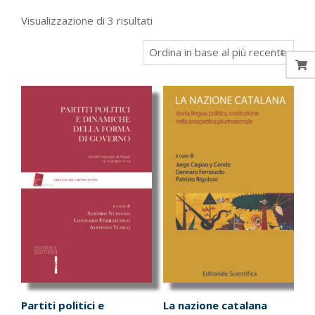
Ordina
Visualizzazione di 3 risultati
in
base
al
più
recente
Partiti politici e
La nazione catalana