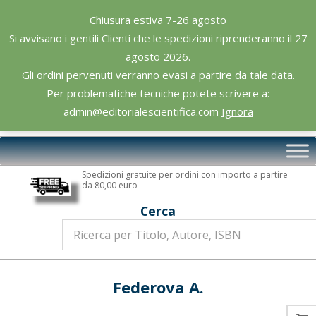
Skip
Chiusura estiva 7-26 agosto
to
Si avvisano i gentili Clienti che le spedizioni riprenderanno il 27
content
agosto 2026.
Gli ordini pervenuti verranno evasi a partire da tale data.
Per problematiche tecniche potete scrivere a:
admin@editorialescientifica.com
Ignora
Editoriale
Primary
Scientifica
Navigation
Spedizioni gratuite per ordini con importo a partire
Menu
da 80,00 euro
Cerca
Federova A.