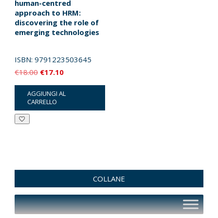
human-centred
approach to HRM:
discovering the role of
emerging technologies
ISBN:
9791223503645
Il
Il
€
18.00
€
17.10
prezzo
prezzo
AGGIUNGI AL
originale
attuale
CARRELLO
era:
è:
€18.00.
€17.10.
COLLANE