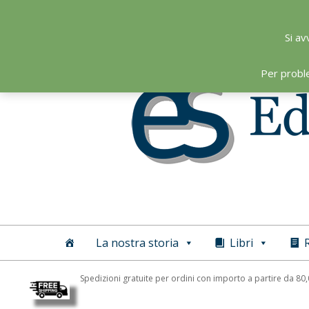
Skip
to
Si av
content
Per probl
Editoriale
Scientifica
La nostra storia
Libri
R
Spedizioni gratuite per ordini con importo a partire da 80