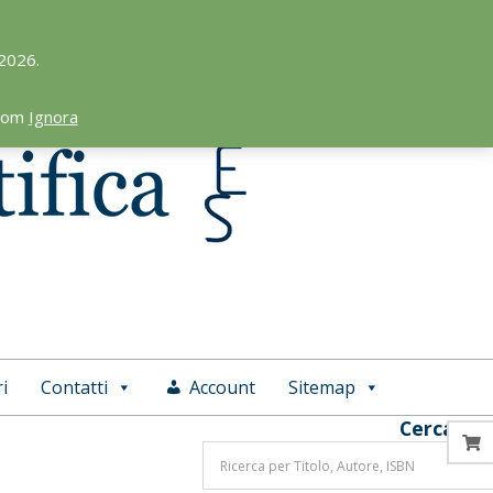
 2026.
.com
Ignora
i
Contatti
Account
Sitemap
Cerca