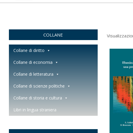
COLLANE
Visualizzazio
Collane di diritto
Collane di economia
Collane di letteratura
Collane di scienze politiche
Collane di storia e cultura
Libri in lingua straniera