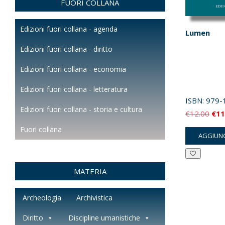
FUORI COLLANA
Edizioni fuori collana - agenda
Lumen
Edizioni fuori collana - diritto
Edizioni fuori collana - economia
Edizioni fuori collana - letteratura
ISBN:
979-
Edizioni fuori collana - storia e cultura
Il
€
12.00
€
11
pre
Fuori collana
AGGIUNG
orig
era:
€12
MATERIA
Archeologia
Archivistica
Diritto
Discipline umanistiche