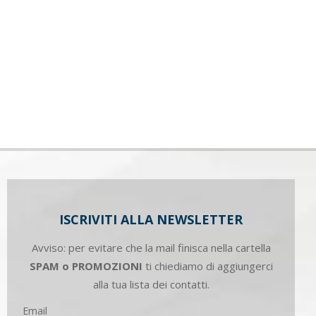
ISCRIVITI ALLA NEWSLETTER
Avviso: per evitare che la mail finisca nella cartella
SPAM o PROMOZIONI
ti chiediamo di aggiungerci
alla tua lista dei contatti.
Email