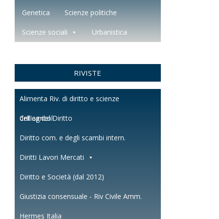
Genetica
Scienze politiche
Scienze sociali
Urbanistica
RIVISTE
Alimenta Riv. di diritto e scienze
dell'agricol.
Critica del Diritto
Diritto com. e degli scambi intern.
Diritti Lavori Mercati
Diritto e Società (dal 2012)
Giustizia consensuale - Riv Civile Amm.
Hermes Italia