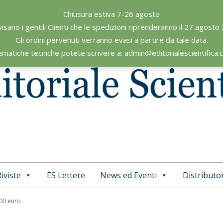
Chiusura estiva 7-26 agosto
visano i gentili Clienti che le spedizioni riprenderanno il 27 agosto
Gli ordini pervenuti verranno evasi a partire da tale data.
ematiche tecniche potete scrivere a: admin@editorialescientifica
iviste
ES Lettere
News ed Eventi
Distributor
Primary
Navigation
,00 euro
Menu