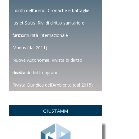
I diritti dell’uomo. Cronache e battaglie
Ius et Salus. Riv. di diritto sanitario e
farm.
La Comunità Internazionale
Munus (dal 2011)
Nuove Autonomie. Rivista di diritto
pubblico
Rivista di diritto agrario
Rivista Giuridica dell’Ambiente (dal 2015)
GIUSTAMM