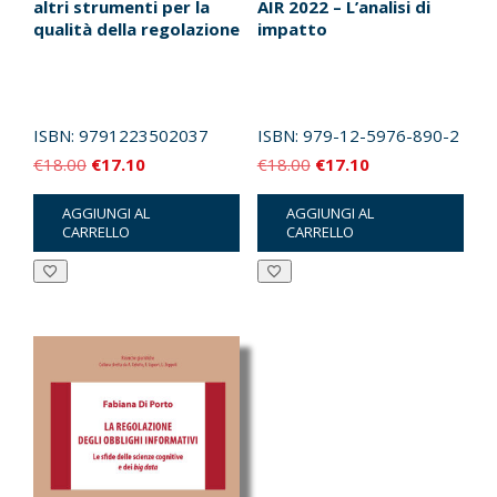
altri strumenti per la
AIR 2022 – L’analisi di
qualità della regolazione
impatto
ISBN:
9791223502037
ISBN:
979-12-5976-890-2
Il
Il
Il
Il
€
18.00
€
17.10
€
18.00
€
17.10
prezzo
prezzo
prezzo
prezzo
AGGIUNGI AL
AGGIUNGI AL
originale
attuale
originale
attuale
CARRELLO
CARRELLO
era:
è:
era:
è:
€18.00.
€17.10.
€18.00.
€17.10.