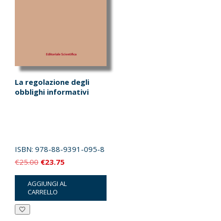
La regolazione degli
obblighi informativi
ISBN:
978-88-9391-095-8
Il
Il
€
25.00
€
23.75
prezzo
prezzo
AGGIUNGI AL
originale
attuale
CARRELLO
era:
è:
€25.00.
€23.75.