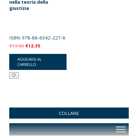
nella teoria della
giustizia
ISBN:
978-88-6342-227-6
Il
Il
€
13.00
€
12.35
prezzo
prezzo
AGGIUNGI AL
originale
attuale
CARRELLO
era:
è:
€13.00.
€12.35.
COLLANE