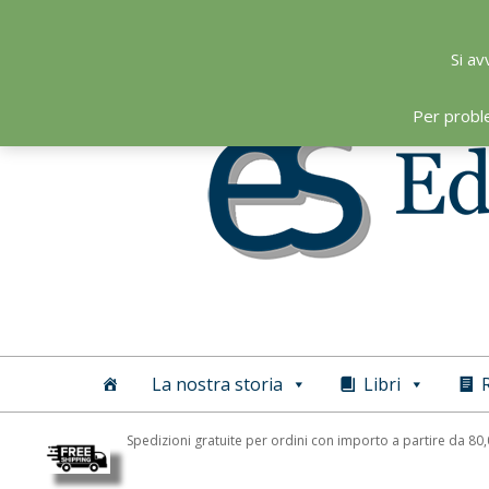
Skip
to
Si av
content
Per probl
Editoriale
Scientifica
La nostra storia
Libri
R
Spedizioni gratuite per ordini con importo a partire da 80