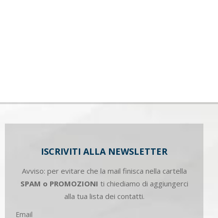
ISCRIVITI ALLA NEWSLETTER
Avviso: per evitare che la mail finisca nella cartella
SPAM o PROMOZIONI
ti chiediamo di aggiungerci
alla tua lista dei contatti.
Email