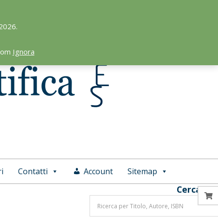
 2026.
.com
Ignora
i
Contatti
Account
Sitemap
Cerca