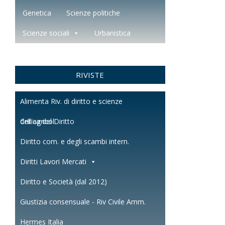
Genetica
Scienze politiche
Scienze sociali
Urbanistica
RIVISTE
Alimenta Riv. di diritto e scienze
dell'agricol.
Critica del Diritto
Diritto com. e degli scambi intern.
Diritti Lavori Mercati
Diritto e Società (dal 2012)
Giustizia consensuale - Riv Civile Amm.
Hermes Italia