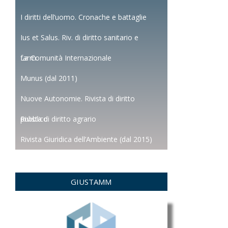
I diritti dell’uomo. Cronache e battaglie
Ius et Salus. Riv. di diritto sanitario e
farm.
La Comunità Internazionale
Munus (dal 2011)
Nuove Autonomie. Rivista di diritto
pubblico
Rivista di diritto agrario
Rivista Giuridica dell’Ambiente (dal 2015)
GIUSTAMM