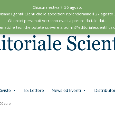
Chiusura estiva 7-26 agosto
visano i gentili Clienti che le spedizioni riprenderanno il 27 agosto
Gli ordini pervenuti verranno evasi a partire da tale data.
ematiche tecniche potete scrivere a: admin@editorialescientifica
iviste
ES Lettere
News ed Eventi
Distributor
Primary
Navigation
,00 euro
Menu