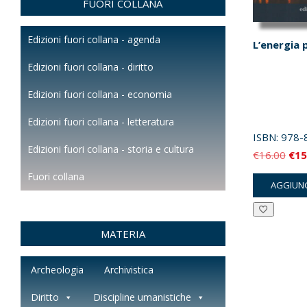
FUORI COLLANA
Edizioni fuori collana - agenda
L’energia p
Edizioni fuori collana - diritto
Edizioni fuori collana - economia
Edizioni fuori collana - letteratura
ISBN:
978-
Edizioni fuori collana - storia e cultura
Il
€
16.00
€
15
pre
Fuori collana
AGGIUNG
orig
era:
€16
MATERIA
Archeologia
Archivistica
Diritto
Discipline umanistiche