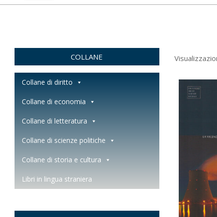
COLLANE
Visualizzazio
Collane di diritto
Collane di economia
Collane di letteratura
Collane di scienze politiche
Collane di storia e cultura
Libri in lingua straniera