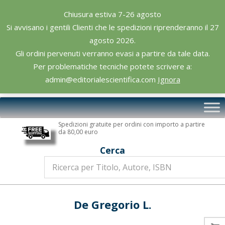
Skip
Chiusura estiva 7-26 agosto
to
Si avvisano i gentili Clienti che le spedizioni riprenderanno il 27
content
agosto 2026.
Gli ordini pervenuti verranno evasi a partire da tale data.
Per problematiche tecniche potete scrivere a:
admin@editorialescientifica.com
Ignora
Editoriale
Primary
Scientifica
Navigation
Spedizioni gratuite per ordini con importo a partire
Menu
da 80,00 euro
Cerca
De Gregorio L.