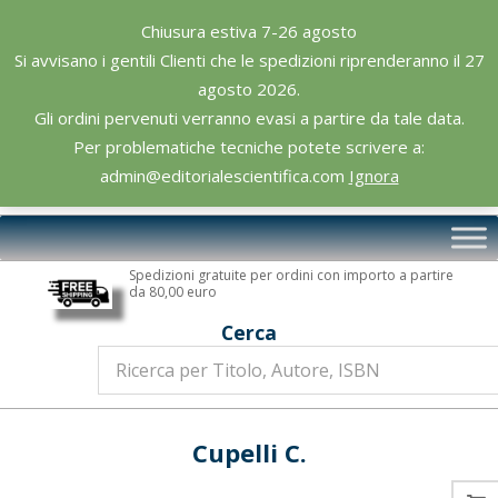
Skip
Chiusura estiva 7-26 agosto
to
Si avvisano i gentili Clienti che le spedizioni riprenderanno il 27
content
agosto 2026.
Gli ordini pervenuti verranno evasi a partire da tale data.
Per problematiche tecniche potete scrivere a:
admin@editorialescientifica.com
Ignora
Editoriale
Primary
Scientifica
Navigation
Spedizioni gratuite per ordini con importo a partire
Menu
da 80,00 euro
Cerca
Cupelli C.