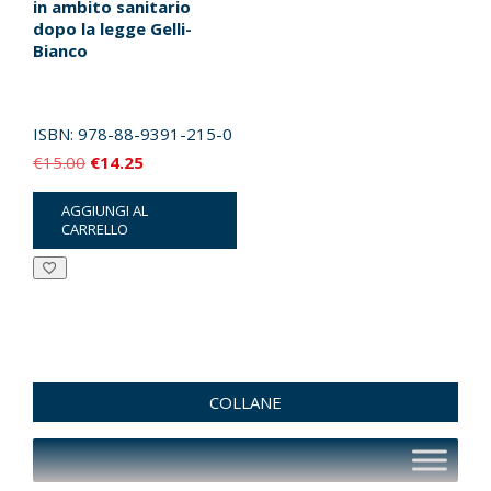
in ambito sanitario
dopo la legge Gelli-
Bianco
ISBN:
978-88-9391-215-0
Il
Il
€
15.00
€
14.25
prezzo
prezzo
AGGIUNGI AL
originale
attuale
CARRELLO
era:
è:
€15.00.
€14.25.
COLLANE