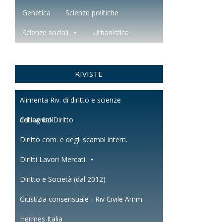
Genetica
Scienze politiche
Scienze sociali
Urbanistica
RIVISTE
Alimenta Riv. di diritto e scienze
dell'agricol.
Critica del Diritto
Diritto com. e degli scambi intern.
Diritti Lavori Mercati
Diritto e Società (dal 2012)
Giustizia consensuale - Riv Civile Amm.
Hermes Italia