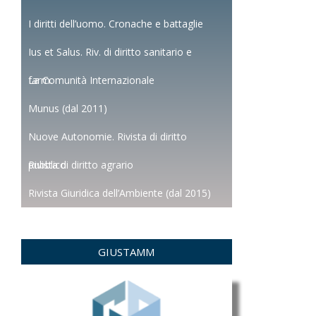
I diritti dell’uomo. Cronache e battaglie
Ius et Salus. Riv. di diritto sanitario e
farm.
La Comunità Internazionale
Munus (dal 2011)
Nuove Autonomie. Rivista di diritto
pubblico
Rivista di diritto agrario
Rivista Giuridica dell’Ambiente (dal 2015)
GIUSTAMM