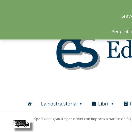
Skip
to
Si av
content
Per probl
Editoriale
Scientifica
La nostra storia
Libri
R
Spedizioni gratuite per ordini con importo a partire da 80