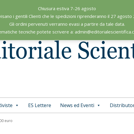
Chiusura estiva 7-26 agosto
visano i gentili Clienti che le spedizioni riprenderanno il 27 agosto
Gli ordini pervenuti verranno evasi a partire da tale data.
ematiche tecniche potete scrivere a: admin@editorialescientifica
iviste
ES Lettere
News ed Eventi
Distributor
Primary
Navigation
,00 euro
Menu