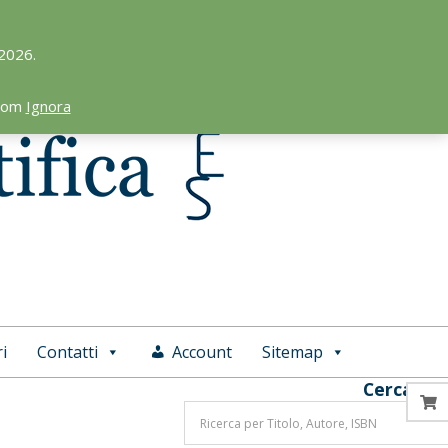
 2026.
.com
Ignora
i
Contatti
Account
Sitemap
Cerca