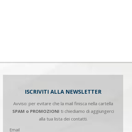
ISCRIVITI ALLA NEWSLETTER
Avviso: per evitare che la mail finisca nella cartella
SPAM o PROMOZIONI
ti chiediamo di aggiungerci
alla tua lista dei contatti.
Email