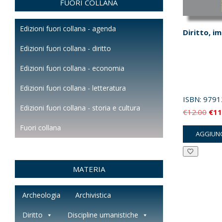
FUORI COLLANA
Edizioni fuori collana - agenda
Diritto, i
Edizioni fuori collana - diritto
Edizioni fuori collana - economia
Edizioni fuori collana - letteratura
ISBN:
9791
Edizioni fuori collana - storia e cultura
Il
€
12.00
€
11
pre
Fuori collana
AGGIUNG
orig
era:
€12
MATERIA
Archeologia
Archivistica
Diritto
Discipline umanistiche