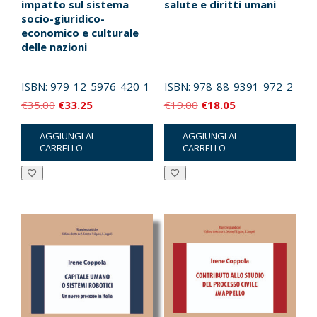
impatto sul sistema
salute e diritti umani
socio-giuridico-
economico e culturale
delle nazioni
ISBN:
979-12-5976-420-1
ISBN:
978-88-9391-972-2
Il
Il
Il
Il
€
35.00
€
33.25
€
19.00
€
18.05
prezzo
prezzo
prezzo
prezzo
AGGIUNGI AL
AGGIUNGI AL
originale
attuale
originale
attuale
CARRELLO
CARRELLO
era:
è:
era:
è:
€35.00.
€33.25.
€19.00.
€18.05.