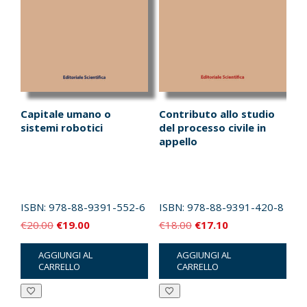
Capitale umano o
Contributo allo studio
sistemi robotici
del processo civile in
appello
ISBN:
978-88-9391-552-6
ISBN:
978-88-9391-420-8
Il
Il
Il
Il
€
20.00
€
19.00
€
18.00
€
17.10
prezzo
prezzo
prezzo
prezzo
AGGIUNGI AL
AGGIUNGI AL
originale
attuale
originale
attuale
CARRELLO
CARRELLO
era:
è:
era:
è:
€20.00.
€19.00.
€18.00.
€17.10.