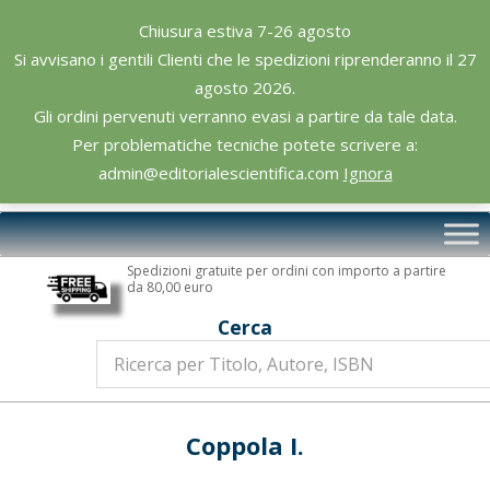
Skip
Chiusura estiva 7-26 agosto
to
Si avvisano i gentili Clienti che le spedizioni riprenderanno il 27
content
agosto 2026.
Gli ordini pervenuti verranno evasi a partire da tale data.
Per problematiche tecniche potete scrivere a:
admin@editorialescientifica.com
Ignora
Editoriale
Primary
Scientifica
Navigation
Spedizioni gratuite per ordini con importo a partire
Menu
da 80,00 euro
Cerca
Coppola I.