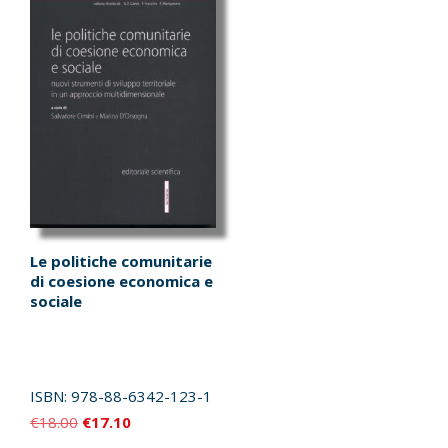
Le politiche comunitarie
di coesione economica e
sociale
ISBN:
978-88-6342-123-1
Il
Il
€
18.00
€
17.10
prezzo
prezzo