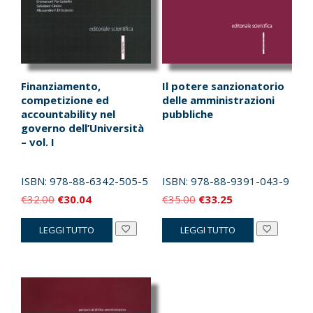
Finanziamento,
Il potere sanzionatorio
competizione ed
delle amministrazioni
accountability nel
pubbliche
governo dell’Università
– vol. I
ISBN:
978-88-6342-505-5
ISBN:
978-88-9391-043-9
Il
Il
Il
Il
€
32.00
€
30.04
€
35.00
€
33.25
prezzo
prezzo
prezzo
prezzo
LEGGI TUTTO
LEGGI TUTTO
originale
attuale
originale
attuale
era:
è:
era:
è:
€32.00.
€30.04.
€35.00.
€33.25.