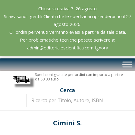
Skip
Chiusura estiva 7-26 agosto
to
Si avvisano i gentili Clienti che le spedizioni riprenderanno il 27
content
agosto 2026.
Gli ordini pervenuti verranno evasi a partire da tale data.
Per problematiche tecniche potete scrivere a:
admin@editorialescientifica.com
Ignora
Editoriale
Primary
Scientifica
Navigation
Spedizioni gratuite per ordini con importo a partire
Menu
da 80,00 euro
Cerca
Cimini S.