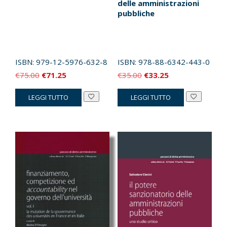
delle amministrazioni
pubbliche
ISBN:
979-12-5976-632-8
ISBN:
978-88-6342-443-0
Il
Il
Il
Il
€
75.00
€
71.25
€
35.00
€
33.25
prezzo
prezzo
prezzo
prezzo
LEGGI TUTTO
LEGGI TUTTO
originale
attuale
originale
attuale
era:
è:
era:
è:
€75.00.
€71.25.
€35.00.
€33.25.