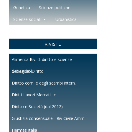
Genetica
Scienze politiche
Scienze sociali
Urbanistica
RIVISTE
Alimenta Riv. di diritto e scienze
dell'agricol.
Critica del Diritto
Diritto com. e degli scambi intern.
Diritti Lavori Mercati
Diritto e Società (dal 2012)
Giustizia consensuale - Riv Civile Amm.
Hermes Italia