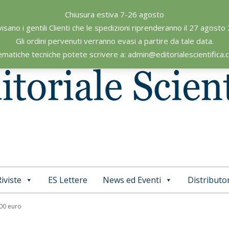
Chiusura estiva 7-26 agosto
visano i gentili Clienti che le spedizioni riprenderanno il 27 agosto
Gli ordini pervenuti verranno evasi a partire da tale data.
ematiche tecniche potete scrivere a: admin@editorialescientifica
iviste
ES Lettere
News ed Eventi
Distributor
Primary
Navigation
,00 euro
Menu