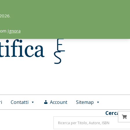
 2026.
.com
Ignora
i
Contatti
Account
Sitemap
Cerca