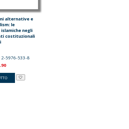
oni alternative e
lism: le
islamiche negli
i costituzionali
i
12-5976-533-8
Il
.90
zzo
prezzo
UTTO
inale
attuale
è:
.00.
€39.90.