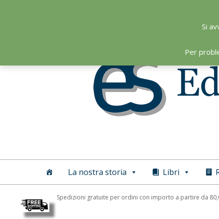
Skip
to
Si av
content
Per probl
Editoriale
Scientifica
La nostra storia
Libri
R
Spedizioni gratuite per ordini con importo a partire da 80