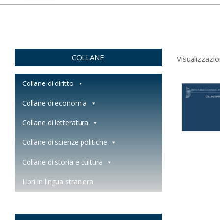
COLLANE
Visualizzazio
Collane di diritto
Collane di economia
Collane di letteratura
Collane di scienze politiche
Collane di storia e cultura
Libri in lingua straniera