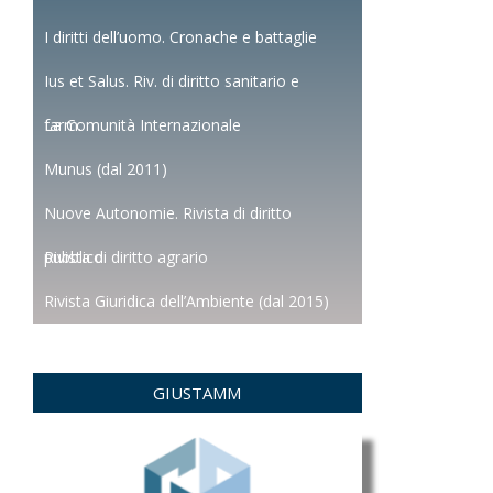
I diritti dell’uomo. Cronache e battaglie
Ius et Salus. Riv. di diritto sanitario e
farm.
La Comunità Internazionale
Munus (dal 2011)
Nuove Autonomie. Rivista di diritto
pubblico
Rivista di diritto agrario
Rivista Giuridica dell’Ambiente (dal 2015)
GIUSTAMM