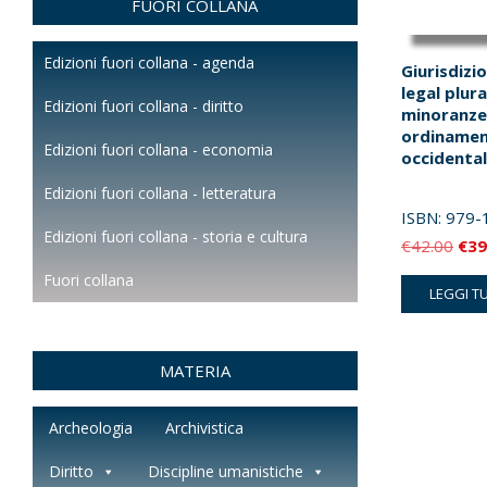
FUORI COLLANA
Edizioni fuori collana - agenda
Giurisdizi
legal plura
Edizioni fuori collana - diritto
minoranze 
ordinament
Edizioni fuori collana - economia
occidental
Edizioni fuori collana - letteratura
ISBN:
979-
Edizioni fuori collana - storia e cultura
Il
€
42.00
€
39
pre
Fuori collana
LEGGI T
orig
era:
€42
MATERIA
Archeologia
Archivistica
Diritto
Discipline umanistiche