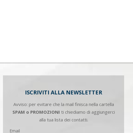
ISCRIVITI ALLA NEWSLETTER
Avviso: per evitare che la mail finisca nella cartella
SPAM o PROMOZIONI
ti chiediamo di aggiungerci
alla tua lista dei contatti.
Email