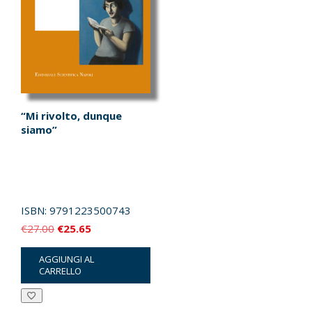
“Mi rivolto, dunque
siamo”
ISBN:
9791223500743
Il
Il
€
27.00
€
25.65
prezzo
prezzo
AGGIUNGI AL
originale
attuale
CARRELLO
era:
è:
€27.00.
€25.65.