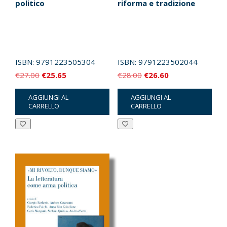
politico
riforma e tradizione
ISBN:
9791223505304
ISBN:
9791223502044
Il
Il
Il
Il
€
27.00
€
25.65
€
28.00
€
26.60
prezzo
prezzo
prezzo
prezzo
AGGIUNGI AL
AGGIUNGI AL
originale
attuale
originale
attuale
CARRELLO
CARRELLO
era:
è:
era:
è:
€27.00.
€25.65.
€28.00.
€26.60.