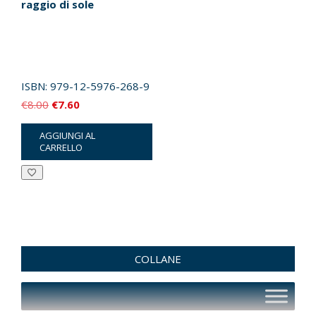
raggio di sole
ISBN:
979-12-5976-268-9
Il
Il
€
8.00
€
7.60
prezzo
prezzo
AGGIUNGI AL
originale
attuale
CARRELLO
era:
è:
€8.00.
€7.60.
COLLANE