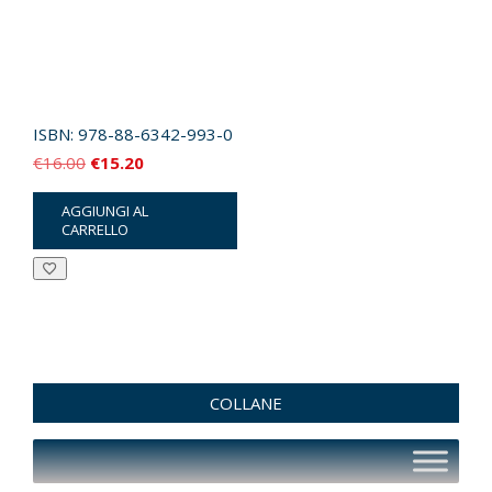
ISBN:
978-88-6342-993-0
Il
Il
€
16.00
€
15.20
prezzo
prezzo
AGGIUNGI AL
originale
attuale
CARRELLO
era:
è:
€16.00.
€15.20.
COLLANE