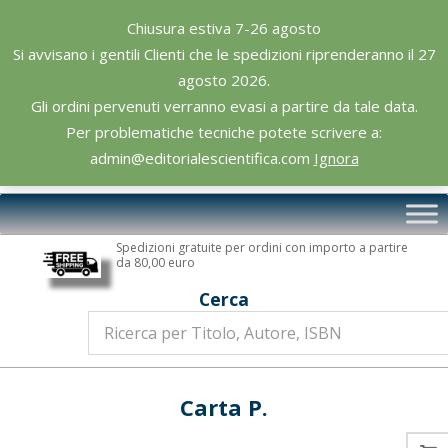
Skip
Chiusura estiva 7-26 agosto
to
Si avvisano i gentili Clienti che le spedizioni riprenderanno il 27
content
agosto 2026.
Gli ordini pervenuti verranno evasi a partire da tale data.
Per problematiche tecniche potete scrivere a:
admin@editorialescientifica.com
Ignora
Editoriale
Primary
Scientifica
Navigation
Spedizioni gratuite per ordini con importo a partire
Menu
da 80,00 euro
Cerca
Carta P.