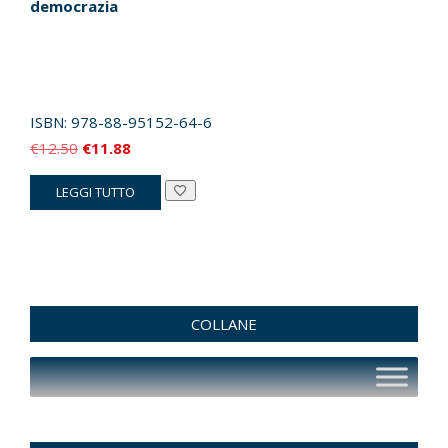
democrazia
ISBN:
978-88-95152-64-6
Il
Il
€
12.50
€
11.88
prezzo
prezzo
LEGGI TUTTO
originale
attuale
era:
è:
€12.50.
€11.88.
COLLANE