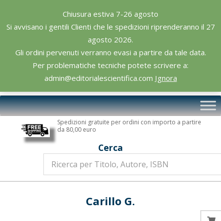
Skip
Chiusura estiva 7-26 agosto
to
Si avvisano i gentili Clienti che le spedizioni riprenderanno il 27
content
agosto 2026.
Gli ordini pervenuti verranno evasi a partire da tale data.
Per problematiche tecniche potete scrivere a:
admin@editorialescientifica.com
Ignora
Editoriale
Primary
Scientifica
Navigation
Spedizioni gratuite per ordini con importo a partire
Menu
da 80,00 euro
Cerca
Carillo G.