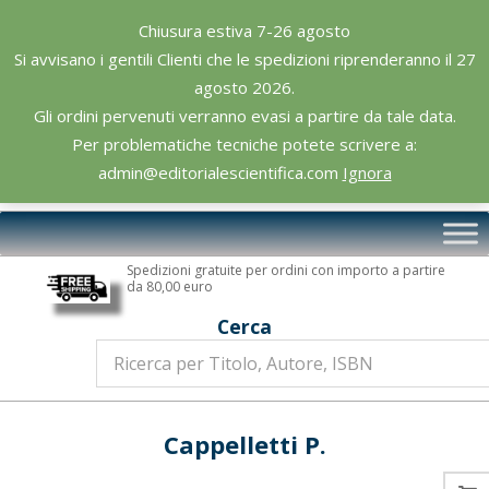
Skip
Chiusura estiva 7-26 agosto
to
Si avvisano i gentili Clienti che le spedizioni riprenderanno il 27
content
agosto 2026.
Gli ordini pervenuti verranno evasi a partire da tale data.
Per problematiche tecniche potete scrivere a:
admin@editorialescientifica.com
Ignora
Editoriale
Primary
Scientifica
Navigation
Spedizioni gratuite per ordini con importo a partire
Menu
da 80,00 euro
Cerca
Cappelletti P.