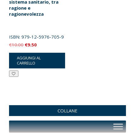
sistema sanitario, tra
ragione e
ragionevolezza
ISBN:
979-12-5976-705-9
Il
Il
€
10.00
€
9.50
prezzo
prezzo
AGGIUNGI AL
originale
attuale
CARRELLO
era:
è:
€10.00.
€9.50.
COLLANE