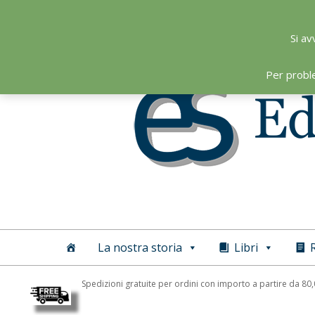
Skip
to
Si av
content
Per probl
Editoriale
Scientifica
La nostra storia
Libri
R
Spedizioni gratuite per ordini con importo a partire da 80