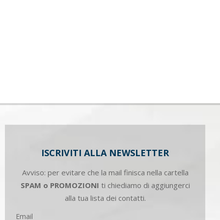
ISCRIVITI ALLA NEWSLETTER
Avviso: per evitare che la mail finisca nella cartella
SPAM o PROMOZIONI
ti chiediamo di aggiungerci
alla tua lista dei contatti.
Email