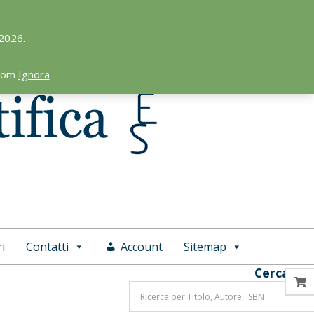
 2026.
.com
Ignora
i
Contatti
Account
Sitemap
Cerca