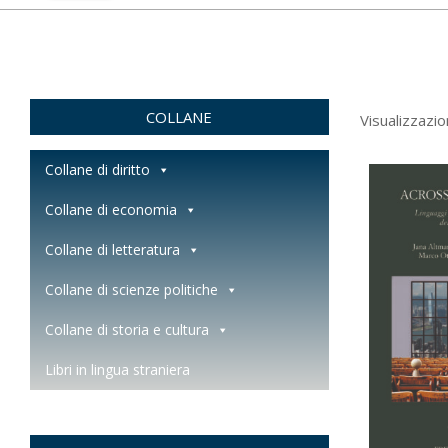
COLLANE
Visualizzazio
Collane di diritto
Collane di economia
Collane di letteratura
Collane di scienze politiche
Collane di storia e cultura
Libri in lingua straniera