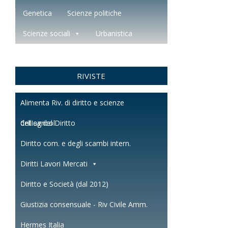
Genetica
Scienze politiche
Scienze sociali
Urbanistica
RIVISTE
Alimenta Riv. di diritto e scienze
dell'agricol.
Critica del Diritto
Diritto com. e degli scambi intern.
Diritti Lavori Mercati
Diritto e Società (dal 2012)
Giustizia consensuale - Riv Civile Amm.
Hermes Italia