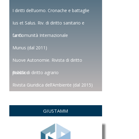
I diritti dell’uomo. Cronache e battaglie
Ius et Salus. Riv. di diritto sanitario e
farm.
La Comunità Internazionale
Munus (dal 2011)
Nuove Autonomie. Rivista di diritto
pubblico
Rivista di diritto agrario
Rivista Giuridica dell’Ambiente (dal 2015)
GIUSTAMM