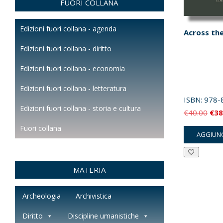
FUORI COLLANA
Edizioni fuori collana - agenda
Across the
Edizioni fuori collana - diritto
Edizioni fuori collana - economia
Edizioni fuori collana - letteratura
ISBN:
978-
Edizioni fuori collana - storia e cultura
Il
€
40.00
€
38
pre
Fuori collana
AGGIUNG
orig
era:
€40
MATERIA
Archeologia
Archivistica
Diritto
Discipline umanistiche