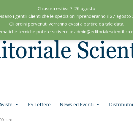
Chiusura estiva 7-26 agosto
visano i gentili Clienti che le spedizioni riprenderanno il 27 agosto
Gli ordini pervenuti verranno evasi a partire da tale data.
ematiche tecniche potete scrivere a: admin@editorialescientifica
iviste
ES Lettere
News ed Eventi
Distributor
Primary
Navigation
,00 euro
Menu