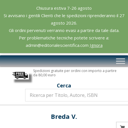
Skip
Chiusura estiva 7-26 agosto
to
Si avvisano i gentili Clienti che le spedizioni riprenderanno il 27
content
agosto 2026.
Gli ordini pervenuti verranno evasi a partire da tale data.
Per problematiche tecniche potete scrivere a:
admin@editorialescientifica.com
Ignora
Editoriale
Primary
Scientifica
Navigation
Spedizioni gratuite per ordini con importo a partire
Menu
da 80,00 euro
Cerca
Breda V.