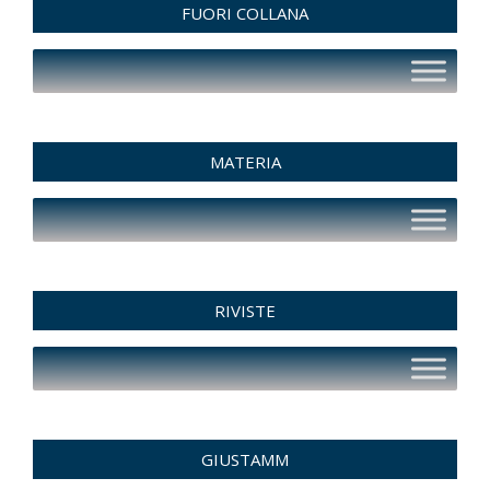
FUORI COLLANA
pagina
del
prodotto
MATERIA
RIVISTE
GIUSTAMM