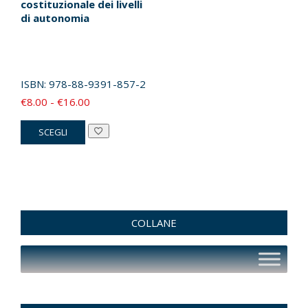
costituzionale dei livelli
di autonomia
ISBN:
978-88-9391-857-2
Fascia
€
8.00
-
€
16.00
di
Questo
SCEGLI
prezzo:
prodotto
da
ha
€8.00
più
a
varianti.
€16.00
Le
COLLANE
opzioni
possono
essere
scelte
nella