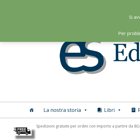
Skip
to
Si av
content
Per probl
Editoriale
Scientifica
La nostra storia
Libri
R
Spedizioni gratuite per ordini con importo a partire da 80