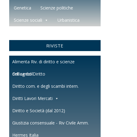
Genetica
Scienze politiche
Scienze sociali
Urbanistica
RIVISTE
Alimenta Riv. di diritto e scienze
dell'agricol.
Critica del Diritto
Diritto com. e degli scambi intern.
Diritti Lavori Mercati
Diritto e Società (dal 2012)
Giustizia consensuale - Riv Civile Amm.
Hermes Italia