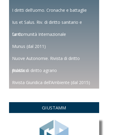
I diritti dell’uomo. Cronache e battaglie
Ius et Salus. Riv. di diritto sanitario e
farm.
La Comunità Internazionale
Munus (dal 2011)
Nuove Autonomie. Rivista di diritto
pubblico
Rivista di diritto agrario
Rivista Giuridica dell’Ambiente (dal 2015)
GIUSTAMM