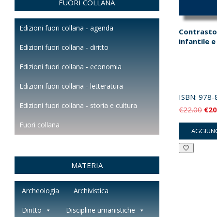
FUORI COLLANA
Edizioni fuori collana - agenda
Contrasto 
infantile 
Edizioni fuori collana - diritto
Edizioni fuori collana - economia
Edizioni fuori collana - letteratura
ISBN:
978-
Edizioni fuori collana - storia e cultura
Il
€
22.00
€
20
pre
Fuori collana
AGGIUNG
orig
era:
€22
MATERIA
Archeologia
Archivistica
Diritto
Discipline umanistiche