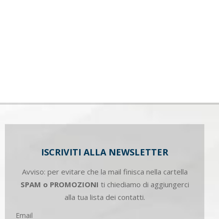
ISCRIVITI ALLA NEWSLETTER
Avviso: per evitare che la mail finisca nella cartella
SPAM o PROMOZIONI
ti chiediamo di aggiungerci
alla tua lista dei contatti.
Email