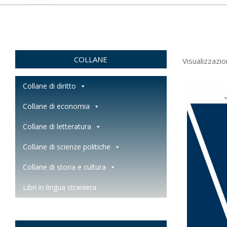
COLLANE
Visualizzazio
Collane di diritto
Collane di economia
Collane di letteratura
Collane di scienze politiche
Collane di storia e cultura
Libri in lingua straniera