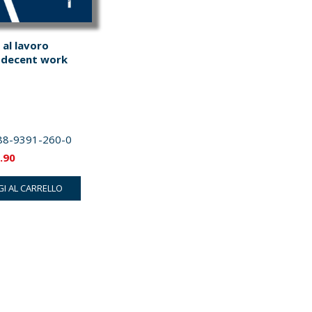
al lavoro
e decent work
88-9391-260-0
Il
.90
zzo
prezzo
I AL CARRELLO
inale
attuale
è:
.00.
€20.90.