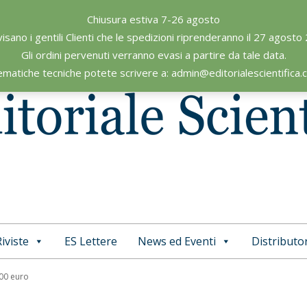
Chiusura estiva 7-26 agosto
visano i gentili Clienti che le spedizioni riprenderanno il 27 agosto
Gli ordini pervenuti verranno evasi a partire da tale data.
ematiche tecniche potete scrivere a: admin@editorialescientifica
iviste
ES Lettere
News ed Eventi
Distributor
Primary
Navigation
,00 euro
Menu