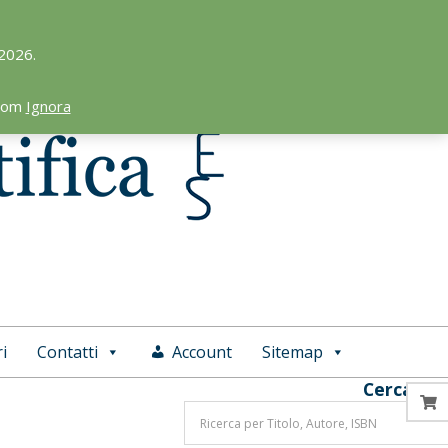
 2026.
.com
Ignora
i
Contatti
Account
Sitemap
Cerca