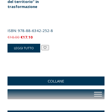
del territorio” in
trasformazione
ISBN:
978-88-6342-252-8
Il
Il
€
18.00
€
17.10
prezzo
prezzo
LEGGI TUTTO
originale
attuale
era:
è:
€18.00.
€17.10.
COLLANE