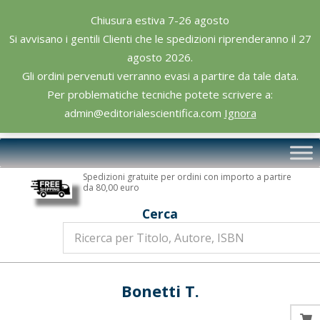
Skip
Chiusura estiva 7-26 agosto
to
Si avvisano i gentili Clienti che le spedizioni riprenderanno il 27
content
agosto 2026.
Gli ordini pervenuti verranno evasi a partire da tale data.
Per problematiche tecniche potete scrivere a:
admin@editorialescientifica.com
Ignora
Editoriale
Primary
Scientifica
Navigation
Spedizioni gratuite per ordini con importo a partire
Menu
da 80,00 euro
Cerca
Bonetti T.