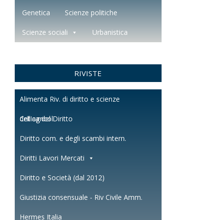
Genetica
Scienze politiche
Scienze sociali
Urbanistica
RIVISTE
Alimenta Riv. di diritto e scienze
dell'agricol.
Critica del Diritto
Diritto com. e degli scambi intern.
Diritti Lavori Mercati
Diritto e Società (dal 2012)
Giustizia consensuale - Riv Civile Amm.
Hermes Italia