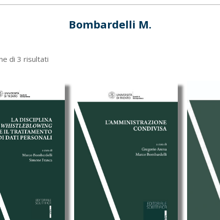
Bombardelli M.
Ordina
e di 3 risultati
in
base
al
più
recente