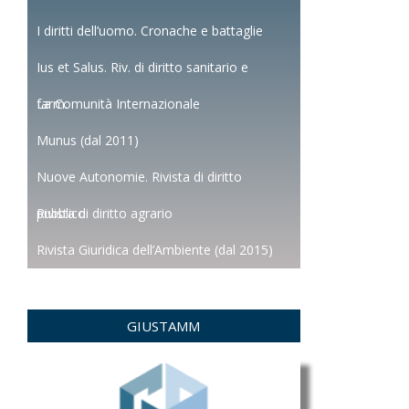
I diritti dell’uomo. Cronache e battaglie
Ius et Salus. Riv. di diritto sanitario e
farm.
La Comunità Internazionale
Munus (dal 2011)
Nuove Autonomie. Rivista di diritto
pubblico
Rivista di diritto agrario
Rivista Giuridica dell’Ambiente (dal 2015)
GIUSTAMM