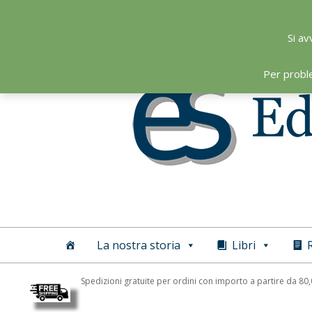
Skip
to
Si av
content
Per probl
Editoriale
Scientifica
La nostra storia
Libri
R
Spedizioni gratuite per ordini con importo a partire da 80