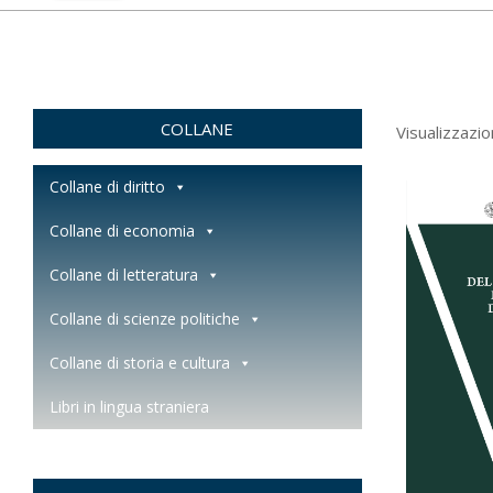
COLLANE
Visualizzazion
Collane di diritto
Collane di economia
Collane di letteratura
Collane di scienze politiche
Collane di storia e cultura
Libri in lingua straniera