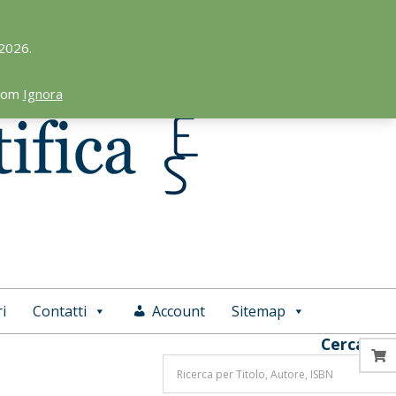
 2026.
.com
Ignora
i
Contatti
Account
Sitemap
Cerca