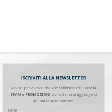
ISCRIVITI ALLA NEWSLETTER
Avviso: per evitare che la mail finisca nella cartella
SPAM o PROMOZIONI
ti chiediamo di aggiungerci
alla tua lista dei contatti.
Email