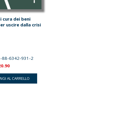
 cura dei beni
r uscire dalla crisi
-88-6342-931-2
Il
20.90
ezzo
prezzo
NGI AL CARRELLO
iginale
attuale
a:
è:
2.00.
€20.90.