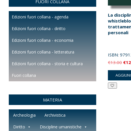
FUORI COLLANA
La discipli
Edizioni fuori collana - agenda
whistleblo
trattamen
Edizioni fuori collana - diritto
personali
Edizioni fuori collana - economia
Edizioni fuori collana - letteratura
ISBN:
9791
Il
€
13.00
€
12
Edizioni fuori collana - storia e cultura
pre
AGGIUNG
Fuori collana
orig
era:
€13
MATERIA
Archeologia
Archivistica
Diritto
Discipline umanistiche