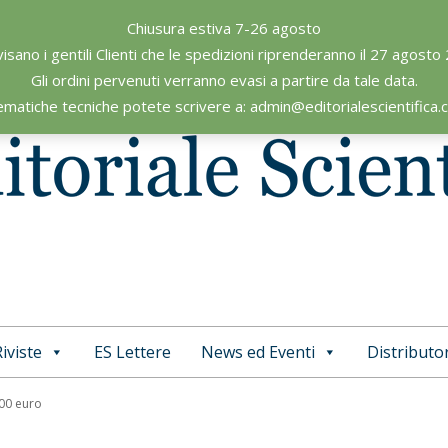
Chiusura estiva 7-26 agosto
visano i gentili Clienti che le spedizioni riprenderanno il 27 agosto
Gli ordini pervenuti verranno evasi a partire da tale data.
ematiche tecniche potete scrivere a: admin@editorialescientifica
iviste
ES Lettere
News ed Eventi
Distributor
Primary
Navigation
,00 euro
Menu