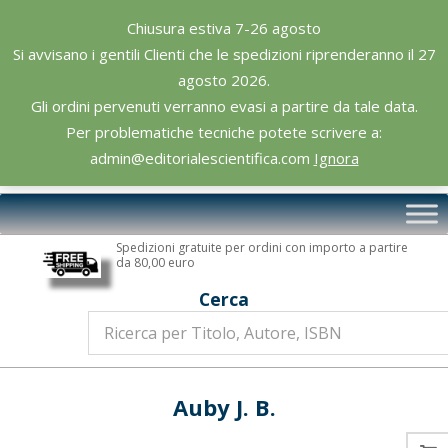
Skip
Chiusura estiva 7-26 agosto
to
Si avvisano i gentili Clienti che le spedizioni riprenderanno il 27
content
agosto 2026.
Gli ordini pervenuti verranno evasi a partire da tale data.
Per problematiche tecniche potete scrivere a:
admin@editorialescientifica.com
Ignora
Editoriale
Primary
Scientifica
Navigation
Spedizioni gratuite per ordini con importo a partire
Menu
da 80,00 euro
Cerca
Auby J. B.