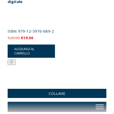
digitale
ISBN:
979-12-5976-689-2
Il
Il
€
20.00
€
19.00
prezzo
prezzo
AGGIUNGI AL
originale
attuale
CARRELLO
era:
è:
€20.00.
€19.00.
COLLANE