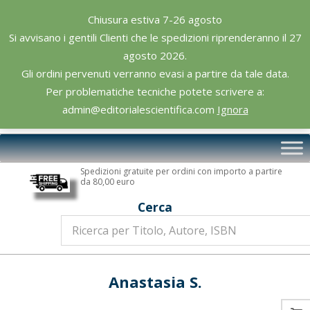
Skip
Chiusura estiva 7-26 agosto
to
Si avvisano i gentili Clienti che le spedizioni riprenderanno il 27
content
agosto 2026.
Gli ordini pervenuti verranno evasi a partire da tale data.
Per problematiche tecniche potete scrivere a:
admin@editorialescientifica.com
Ignora
Editoriale
Primary
Scientifica
Navigation
Spedizioni gratuite per ordini con importo a partire
Menu
da 80,00 euro
Cerca
Anastasia S.