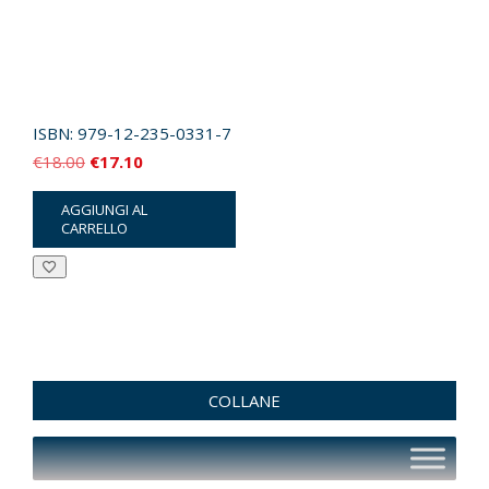
ISBN:
979-12-235-0331-7
Il
Il
€
18.00
€
17.10
prezzo
prezzo
AGGIUNGI AL
originale
attuale
CARRELLO
era:
è:
€18.00.
€17.10.
COLLANE