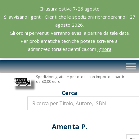
Skip
Chiusura estiva 7-26 agosto
to
Si avvisano i gentili Clienti che le spedizioni riprenderanno il 27
content
agosto 2026.
Gli ordini pervenuti verranno evasi a partire da tale data.
Per problematiche tecniche potete scrivere a:
admin@editorialescientifica.com
Ignora
Editoriale
Primary
Scientifica
Navigation
Spedizioni gratuite per ordini con importo a partire
Menu
da 80,00 euro
Cerca
Amenta P.