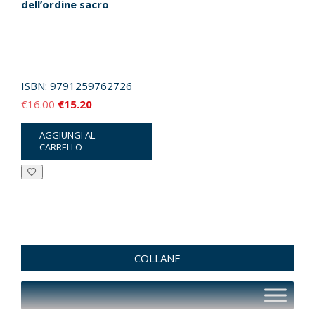
dell’ordine sacro
ISBN:
9791259762726
Il
Il
€
16.00
€
15.20
prezzo
prezzo
AGGIUNGI AL
originale
attuale
CARRELLO
era:
è:
€16.00.
€15.20.
COLLANE