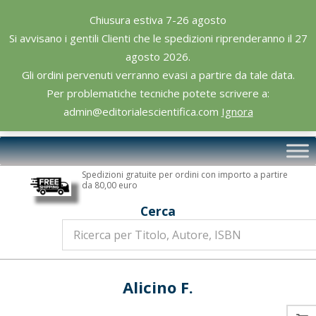
Skip
Chiusura estiva 7-26 agosto
to
Si avvisano i gentili Clienti che le spedizioni riprenderanno il 27
content
agosto 2026.
Gli ordini pervenuti verranno evasi a partire da tale data.
Per problematiche tecniche potete scrivere a:
admin@editorialescientifica.com
Ignora
Editoriale
Primary
Scientifica
Navigation
Spedizioni gratuite per ordini con importo a partire
Menu
da 80,00 euro
Cerca
Alicino F.