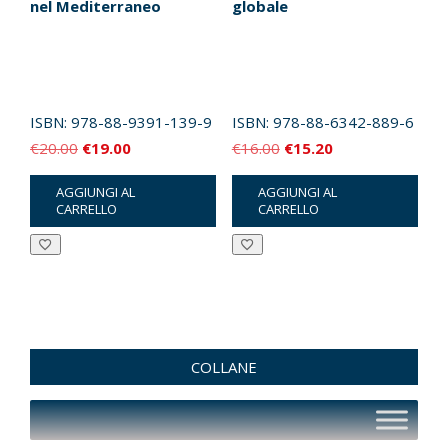
nel Mediterraneo
globale
ISBN:
978-88-9391-139-9
ISBN:
978-88-6342-889-6
Il
Il
Il
Il
€
20.00
€
19.00
€
16.00
€
15.20
prezzo
prezzo
prezzo
prezzo
AGGIUNGI AL
AGGIUNGI AL
originale
attuale
originale
attuale
CARRELLO
CARRELLO
era:
è:
era:
è:
€20.00.
€19.00.
€16.00.
€15.20.
COLLANE