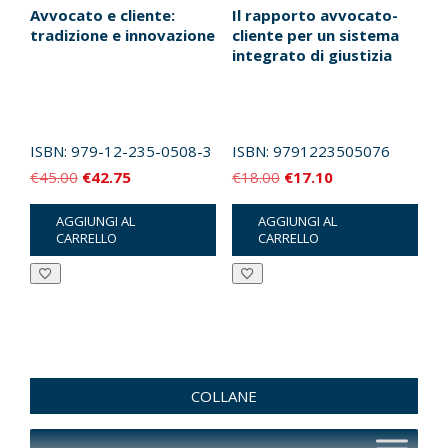
Avvocato e cliente:
Il rapporto avvocato-
tradizione e innovazione
cliente per un sistema
integrato di giustizia
ISBN:
979-12-235-0508-3
ISBN:
9791223505076
Il
Il
Il
Il
€
45.00
€
42.75
€
18.00
€
17.10
prezzo
prezzo
prezzo
prezzo
AGGIUNGI AL
AGGIUNGI AL
originale
attuale
originale
attuale
CARRELLO
CARRELLO
era:
è:
era:
è:
€45.00.
€42.75.
€18.00.
€17.10.
COLLANE