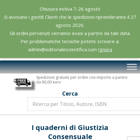
Skip
Chiusura estiva 7-26 agosto
to
Si avvisano i gentili Clienti che le spedizioni riprenderanno il 27
content
agosto 2026.
Gli ordini pervenuti verranno evasi a partire da tale data.
Per problematiche tecniche potete scrivere a:
admin@editorialescientifica.com
Ignora
Editoriale
Primary
Scientifica
Navigation
Spedizioni gratuite per ordini con importo a partire
Menu
da 80,00 euro
Cerca
I quaderni di Giustizia
Consensuale