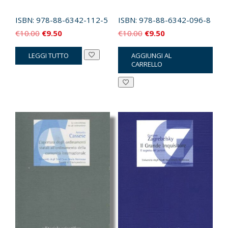
ISBN:
978-88-6342-112-5
ISBN:
978-88-6342-096-8
Il
Il
Il
Il
€
10.00
€
9.50
€
10.00
€
9.50
prezzo
prezzo
prezzo
prezzo
LEGGI TUTTO
AGGIUNGI AL
originale
attuale
originale
attuale
CARRELLO
era:
è:
era:
è:
€10.00.
€9.50.
€10.00.
€9.50.