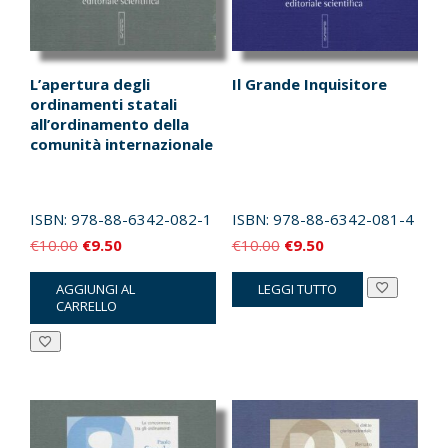
L’apertura degli
Il Grande Inquisitore
ordinamenti statali
all’ordinamento della
comunità internazionale
ISBN:
978-88-6342-082-1
ISBN:
978-88-6342-081-4
Il
Il
Il
Il
€
10.00
€
9.50
€
10.00
€
9.50
prezzo
prezzo
prezzo
prezzo
AGGIUNGI AL
LEGGI TUTTO
originale
attuale
originale
attuale
CARRELLO
era:
è:
era:
è:
€10.00.
€9.50.
€10.00.
€9.50.