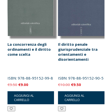
La concorrenza degli
Il diritto penale
ordinamenti e il diritto
giurisprudenziale tra
come scelta
orientamenti e
disorientamenti
ISBN:
978-88-95152-99-8
ISBN:
978-88-95152-90-5
Il
Il
Il
Il
€
9.50
€
9.00
€
10.00
€
9.50
prezzo
prezzo
prezzo
prezzo
AGGIUNGI AL
AGGIUNGI AL
originale
attuale
originale
attuale
CARRELLO
CARRELLO
era:
è:
era:
è:
€9.50.
€9.00.
€10.00.
€9.50.