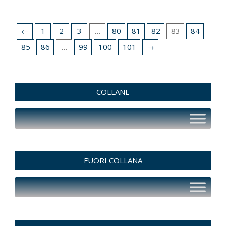
←
1
2
3
…
80
81
82
83
84
85
86
…
99
100
101
→
COLLANE
FUORI COLLANA