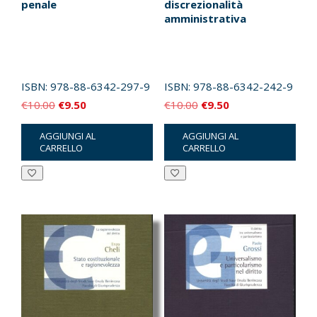
penale
discrezionalità
amministrativa
ISBN:
978-88-6342-297-9
ISBN:
978-88-6342-242-9
Il
Il
Il
Il
€
10.00
€
9.50
€
10.00
€
9.50
prezzo
prezzo
prezzo
prezzo
AGGIUNGI AL
AGGIUNGI AL
originale
attuale
originale
attuale
CARRELLO
CARRELLO
era:
è:
era:
è:
€10.00.
€9.50.
€10.00.
€9.50.