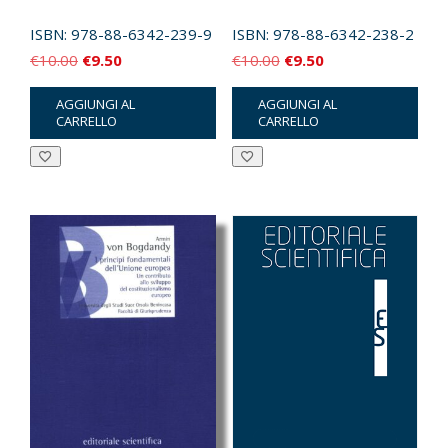
ISBN:
978-88-6342-239-9
ISBN:
978-88-6342-238-2
Il
Il
Il
Il
€
10.00
€
9.50
€
10.00
€
9.50
prezzo
prezzo
prezzo
prezzo
AGGIUNGI AL
AGGIUNGI AL
originale
attuale
originale
attuale
CARRELLO
CARRELLO
era:
è:
era:
è:
€10.00.
€9.50.
€10.00.
€9.50.