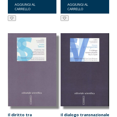
AGGIUNGI AL
AGGIUNGI AL
originale
attuale
originale
attuale
CARRELLO
CARRELLO
era:
è:
era:
è:
€10.00.
€9.50.
€10.00.
€9.50.
Il diritto tra
Il dialogo transnazionale