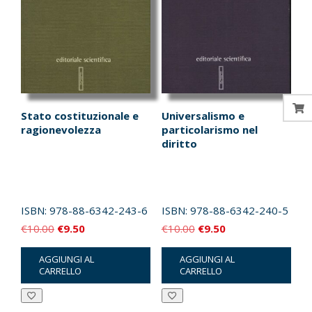
Stato costituzionale e
Universalismo e
ragionevolezza
particolarismo nel
diritto
ISBN:
978-88-6342-243-6
ISBN:
978-88-6342-240-5
Il
Il
Il
Il
€
10.00
€
9.50
€
10.00
€
9.50
prezzo
prezzo
prezzo
prezzo
AGGIUNGI AL
AGGIUNGI AL
originale
attuale
originale
attuale
CARRELLO
CARRELLO
era:
è:
era:
è:
€10.00.
€9.50.
€10.00.
€9.50.