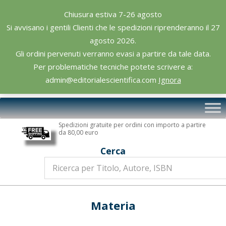
Skip
Chiusura estiva 7-26 agosto
to
Si avvisano i gentili Clienti che le spedizioni riprenderanno il 27
content
agosto 2026.
Gli ordini pervenuti verranno evasi a partire da tale data.
Per problematiche tecniche potete scrivere a:
admin@editorialescientifica.com
Ignora
Editoriale
Primary
Scientifica
Navigation
Spedizioni gratuite per ordini con importo a partire
Menu
da 80,00 euro
Cerca
Materia