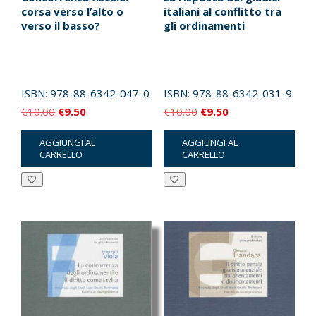
corsa verso l’alto o
italiani al conflitto tra
verso il basso?
gli ordinamenti
ISBN:
978-88-6342-047-0
ISBN:
978-88-6342-031-9
Il
Il
Il
Il
€
10.00
€
9.50
€
10.00
€
9.50
prezzo
prezzo
prezzo
prezzo
AGGIUNGI AL
AGGIUNGI AL
originale
attuale
originale
attuale
CARRELLO
CARRELLO
era:
è:
era:
è:
€10.00.
€9.50.
€10.00.
€9.50.