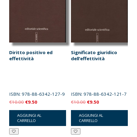
Diritto positivo ed
Significato giuridico
effettività
dell’effettività
ISBN:
978-88-6342-127-9
ISBN:
978-88-6342-121-7
Il
Il
Il
Il
€
10.00
€
9.50
€
10.00
€
9.50
prezzo
prezzo
prezzo
prezzo
AGGIUNGI AL
AGGIUNGI AL
originale
attuale
originale
attuale
CARRELLO
CARRELLO
era:
è:
era:
è:
€10.00.
€9.50.
€10.00.
€9.50.