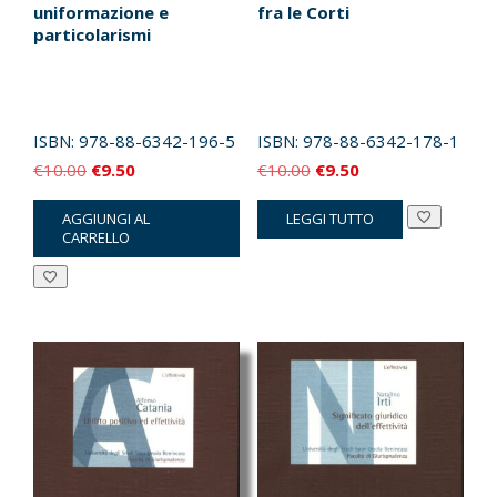
uniformazione e
fra le Corti
particolarismi
ISBN:
978-88-6342-196-5
ISBN:
978-88-6342-178-1
Il
Il
Il
Il
€
10.00
€
9.50
€
10.00
€
9.50
prezzo
prezzo
prezzo
prezzo
AGGIUNGI AL
LEGGI TUTTO
originale
attuale
originale
attuale
CARRELLO
era:
è:
era:
è:
€10.00.
€9.50.
€10.00.
€9.50.