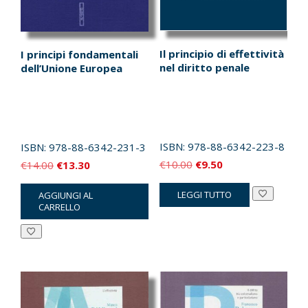
Il principio di effettività
I principi fondamentali
nel diritto penale
dell’Unione Europea
ISBN:
978-88-6342-223-8
ISBN:
978-88-6342-231-3
Il
Il
Il
Il
€
10.00
€
9.50
€
14.00
€
13.30
prezzo
prezzo
prezzo
prezzo
LEGGI TUTTO
AGGIUNGI AL
originale
attuale
originale
attuale
CARRELLO
era:
è:
era:
è:
€10.00.
€9.50.
€14.00.
€13.30.