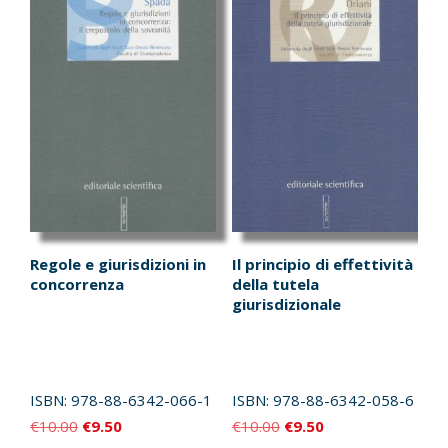
Regole e giurisdizioni in
Il principio di effettività
concorrenza
della tutela
giurisdizionale
ISBN:
978-88-6342-066-1
ISBN:
978-88-6342-058-6
Il
Il
Il
Il
€
10.00
€
9.50
€
10.00
€
9.50