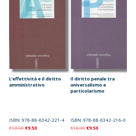
L’effettività e il diritto
Il diritto penale tra
amministrativo
universalismo e
particolarismo
ISBN:
978-88-6342-221-4
ISBN:
978-88-6342-216-0
Il
Il
Il
Il
€
10.00
€
9.50
€
10.00
€
9.50
prezzo
prezzo
prezzo
prezzo