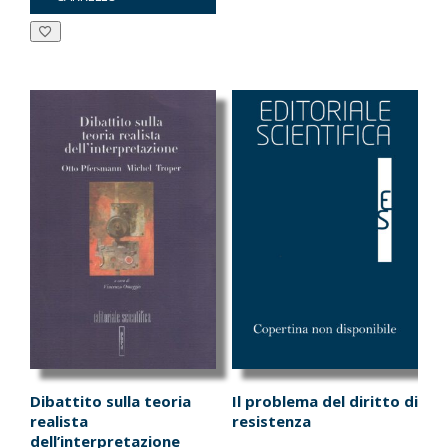
era:
è:
era:
è:
€20.00.
€19.00.
€12.50.
€11.88.
Dibattito sulla teoria
Il problema del diritto di
realista
resistenza
dell’interpretazione