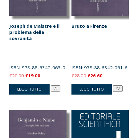
Joseph de Maistre e il
Bruto a Firenze
problema della
sovranità
ISBN:
978-88-6342-063-0
ISBN:
978-88-6342-061-6
Il
Il
Il
Il
€
20.00
€
19.00
€
28.00
€
26.60
prezzo
prezzo
prezzo
prezzo
LEGGI TUTTO
LEGGI TUTTO
originale
attuale
originale
attuale
era:
è:
era:
è:
€20.00.
€19.00.
€28.00.
€26.60.