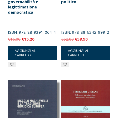
governabilità e
politico
legittimazione
democratica
ISBN:
978-88-9391-064-4
ISBN:
978-88-6342-999-2
Il
Il
Il
Il
€
16.00
€
15.20
€
62.00
€
58.90
prezzo
prezzo
prezzo
prezzo
AGGIUNGI AL
AGGIUNGI AL
originale
attuale
originale
attuale
CARRELLO
CARRELLO
era:
è:
era:
è:
€16.00.
€15.20.
€62.00.
€58.90.