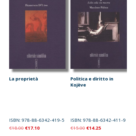
La proprietà
Politica e diritto in
Kojève
ISBN:
978-88-6342-419-5
ISBN:
978-88-6342-411-9
Il
Il
Il
Il
€
18.00
€
17.10
€
15.00
€
14.25
prezzo
prezzo
prezzo
prezzo