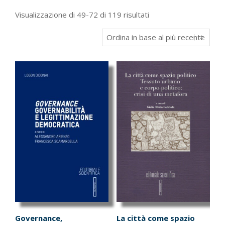
Ordina
Visualizzazione di 49-72 di 119 risultati
in
base
al
più
recente
Governance,
La città come spazio