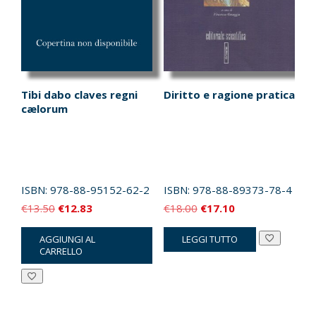
Tibi dabo claves regni
Diritto e ragione pratica
cælorum
ISBN:
978-88-95152-62-2
ISBN:
978-88-89373-78-4
Il
Il
Il
Il
€
13.50
€
12.83
€
18.00
€
17.10
prezzo
prezzo
prezzo
prezzo
AGGIUNGI AL
LEGGI TUTTO
originale
attuale
originale
attuale
CARRELLO
era:
è:
era:
è:
€13.50.
€12.83.
€18.00.
€17.10.