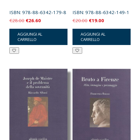
ISBN:
978-88-6342-179-8
ISBN:
978-88-6342-149-1
Il
Il
Il
Il
€
28.00
€
26.60
€
20.00
€
19.00
prezzo
prezzo
prezzo
prezzo
AGGIUNGI AL
AGGIUNGI AL
originale
attuale
originale
attuale
CARRELLO
CARRELLO
era:
è:
era:
è:
€28.00.
€26.60.
€20.00.
€19.00.