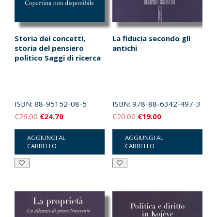
Storia dei concetti,
La fiducia secondo gli
storia del pensiero
antichi
politico Saggi di ricerca
ISBN:
88-95152-08-5
ISBN:
978-88-6342-497-3
Il
Il
Il
Il
€
26.00
€
24.70
€
20.00
€
19.00
prezzo
prezzo
prezzo
prezzo
AGGIUNGI AL
AGGIUNGI AL
originale
attuale
originale
attuale
CARRELLO
CARRELLO
era:
è:
era:
è:
€26.00.
€24.70.
€20.00.
€19.00.