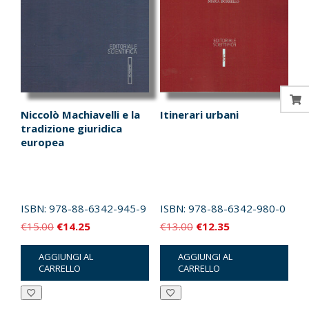
Niccolò Machiavelli e la
Itinerari urbani
tradizione giuridica
europea
ISBN:
978-88-6342-945-9
ISBN:
978-88-6342-980-0
Il
Il
Il
Il
€
15.00
€
14.25
€
13.00
€
12.35
prezzo
prezzo
prezzo
prezzo
AGGIUNGI AL
AGGIUNGI AL
originale
attuale
originale
attuale
CARRELLO
CARRELLO
era:
è:
era:
è:
€15.00.
€14.25.
€13.00.
€12.35.