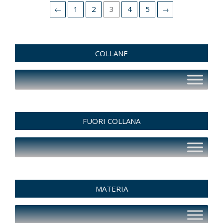
←
1
2
3
4
5
→
COLLANE
FUORI COLLANA
MATERIA