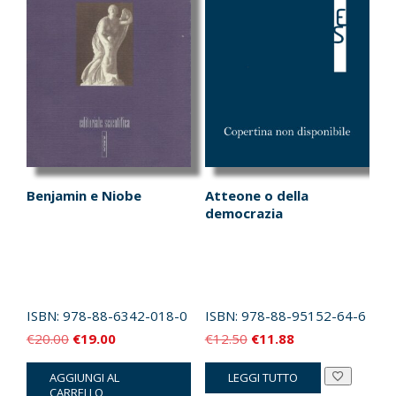
Benjamin e Niobe
Atteone o della
democrazia
ISBN:
978-88-6342-018-0
ISBN:
978-88-95152-64-6
Il
Il
Il
Il
€
20.00
€
19.00
€
12.50
€
11.88
prezzo
prezzo
prezzo
prezzo
AGGIUNGI AL
LEGGI TUTTO
originale
attuale
originale
attuale
CARRELLO