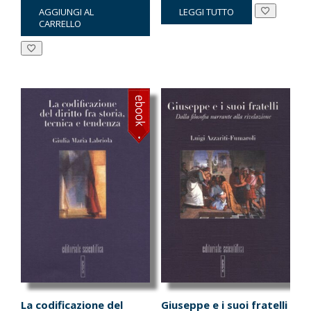
AGGIUNGI AL
LEGGI TUTTO
originale
attuale
originale
attuale
CARRELLO
era:
è:
era:
è:
€18.00.
€17.10.
€15.00.
€14.25.
La codificazione del
Giuseppe e i suoi fratelli