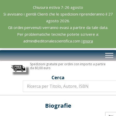
Skip
Chiusura estiva 7-26 agosto
to
Si avvisano i gentili Clienti che le spedizioni riprenderanno il 27
content
agosto 2026.
Gli ordini pervenuti verranno evasi a partire da tale data.
Per problematiche tecniche potete scrivere a:
admin@editorialescientifica.com
Ignora
Editoriale
Primary
Scientifica
Navigation
Spedizioni gratuite per ordini con importo a partire
Menu
da 80,00 euro
Cerca
Biografie