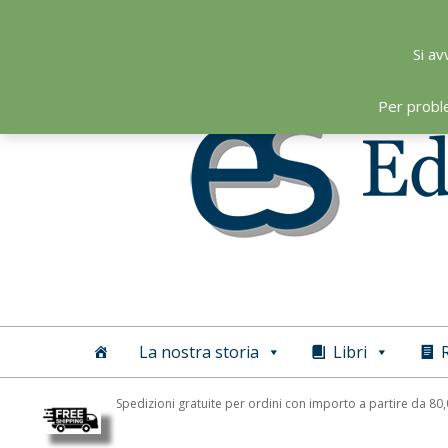
Skip
to
Si av
content
Per probl
Editoriale
Scientifica
La nostra storia
Libri
R
Spedizioni gratuite per ordini con importo a partire da 80