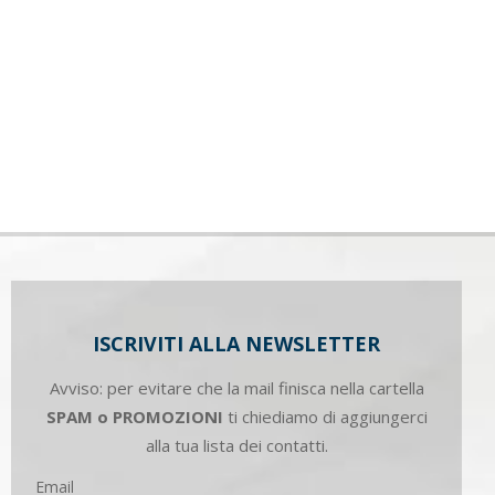
ISCRIVITI ALLA NEWSLETTER
Avviso: per evitare che la mail finisca nella cartella
SPAM o PROMOZIONI
ti chiediamo di aggiungerci
alla tua lista dei contatti.
Email