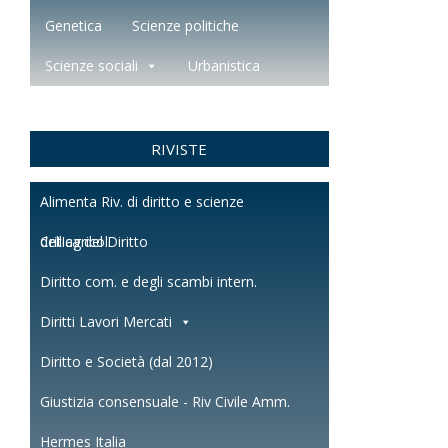
Genetica
Scienze politiche
Scienze sociali
Urbanistica
RIVISTE
Alimenta Riv. di diritto e scienze
dell'agricol.
Critica del Diritto
Diritto com. e degli scambi intern.
Diritti Lavori Mercati
Diritto e Società (dal 2012)
Giustizia consensuale - Riv Civile Amm.
Hermes Italia