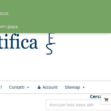
 2026.
.com
Ignora
i
Contatti
Account
Sitemap
Cerca