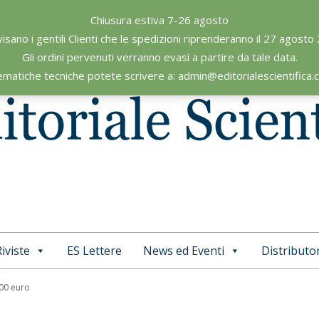
Chiusura estiva 7-26 agosto
visano i gentili Clienti che le spedizioni riprenderanno il 27 agosto
Gli ordini pervenuti verranno evasi a partire da tale data.
ematiche tecniche potete scrivere a: admin@editorialescientifica
iviste
ES Lettere
News ed Eventi
Distributor
Primary
Navigation
,00 euro
Menu