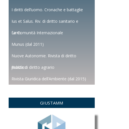
I diritti dell’uomo. Cronache e battaglie
Ius et Salus. Riv. di diritto sanitario e
farm.
La Comunità Internazionale
Munus (dal 2011)
Nuove Autonomie. Rivista di diritto
pubblico
Rivista di diritto agrario
Rivista Giuridica dell’Ambiente (dal 2015)
GIUSTAMM