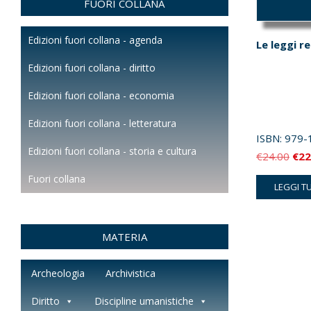
FUORI COLLANA
Edizioni fuori collana - agenda
Le leggi r
Edizioni fuori collana - diritto
Edizioni fuori collana - economia
Edizioni fuori collana - letteratura
ISBN:
979-
Edizioni fuori collana - storia e cultura
Il
€
24.00
€
22
pre
Fuori collana
LEGGI T
orig
era:
€24
MATERIA
Archeologia
Archivistica
Diritto
Discipline umanistiche