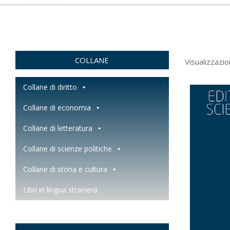
COLLANE
Visualizzazio
Collane di diritto
Collane di economia
Collane di letteratura
Collane di scienze politiche
Collane di storia e cultura
Libri in lingua straniera