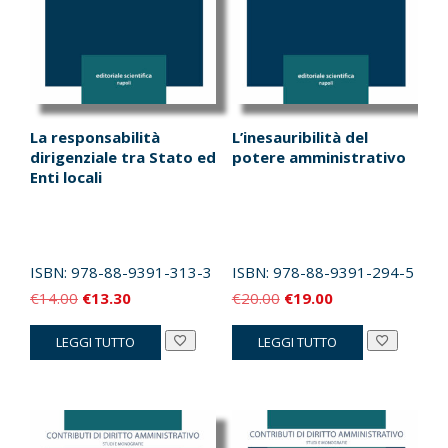
La responsabilità
L’inesauribilità del
dirigenziale tra Stato ed
potere amministrativo
Enti locali
ISBN:
978-88-9391-313-3
ISBN:
978-88-9391-294-5
Il
Il
Il
Il
€
14.00
€
13.30
€
20.00
€
19.00
prezzo
prezzo
prezzo
prezzo
LEGGI TUTTO
LEGGI TUTTO
originale
attuale
originale
attuale
era:
è:
era:
è:
€14.00.
€13.30.
€20.00.
€19.00.