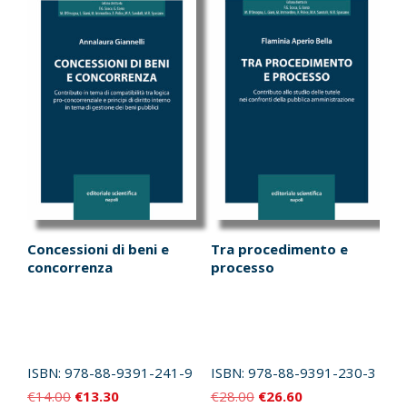
Concessioni di beni e
Tra procedimento e
concorrenza
processo
ISBN:
978-88-9391-241-9
ISBN:
978-88-9391-230-3
Il
Il
Il
Il
€
14.00
€
13.30
€
28.00
€
26.60