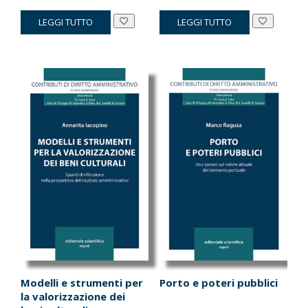
prezzo
prezzo
prezzo
prezzo
LEGGI TUTTO
LEGGI TUTTO
originale
attuale
originale
attuale
era:
è:
era:
è:
€14.00.
€13.30.
€28.00.
€26.60.
Modelli e strumenti per
Porto e poteri pubblici
la valorizzazione dei