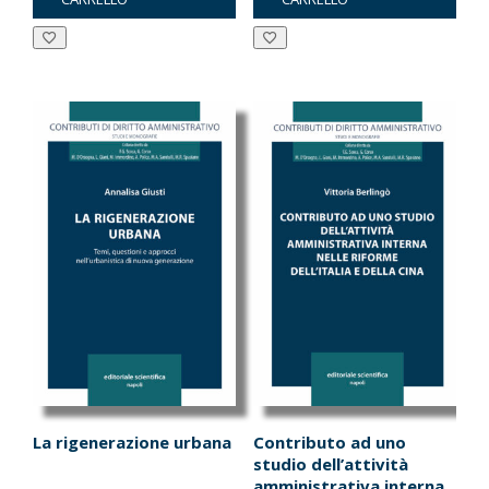
era:
è:
era:
è:
€20.00.
€19.00.
€14.00.
€13.30.
La rigenerazione urbana
Contributo ad uno
studio dell’attività
amministrativa interna