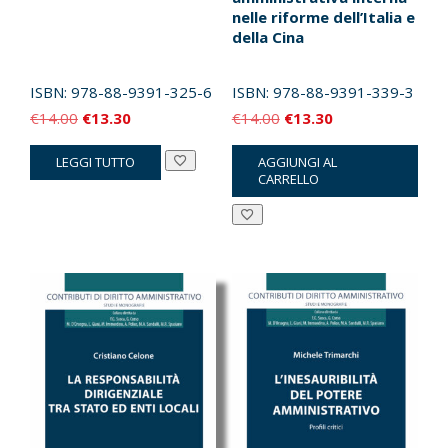
nelle riforme dell’Italia e
della Cina
ISBN:
978-88-9391-325-6
ISBN:
978-88-9391-339-3
Il
Il
Il
Il
€
14.00
€
13.30
€
14.00
€
13.30
prezzo
prezzo
prezzo
prezzo
LEGGI TUTTO
AGGIUNGI AL
originale
attuale
originale
attuale
CARRELLO
era:
è:
era:
è:
€14.00.
€13.30.
€14.00.
€13.30.