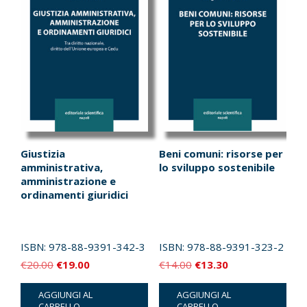
Giustizia
Beni comuni: risorse per
amministrativa,
lo sviluppo sostenibile
amministrazione e
ordinamenti giuridici
ISBN:
978-88-9391-342-3
ISBN:
978-88-9391-323-2
Il
Il
Il
Il
€
20.00
€
19.00
€
14.00
€
13.30
prezzo
prezzo
prezzo
prezzo
AGGIUNGI AL
AGGIUNGI AL
originale
attuale
originale
attuale
CARRELLO
CARRELLO