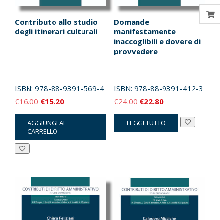
Contributo allo studio
Domande
degli itinerari culturali
manifestamente
inaccoglibili e dovere di
provvedere
ISBN:
978-88-9391-569-4
ISBN:
978-88-9391-412-3
Il
Il
Il
Il
€
16.00
€
15.20
€
24.00
€
22.80
prezzo
prezzo
prezzo
prezzo
AGGIUNGI AL
LEGGI TUTTO
originale
attuale
originale
attuale
CARRELLO
era:
è:
era:
è:
€16.00.
€15.20.
€24.00.
€22.80.