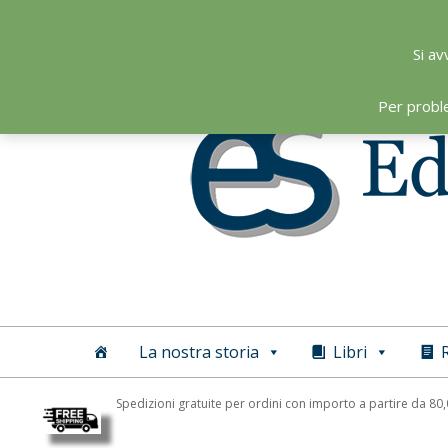
Skip
to
Si av
content
Per probl
Editoriale
Scientifica
La nostra storia
Libri
R
Spedizioni gratuite per ordini con importo a partire da 80