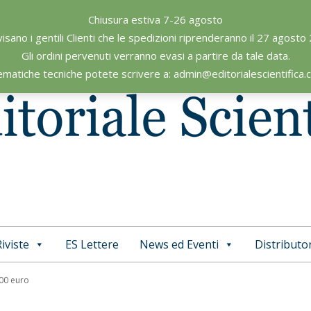
Chiusura estiva 7-26 agosto
visano i gentili Clienti che le spedizioni riprenderanno il 27 agosto
Gli ordini pervenuti verranno evasi a partire da tale data.
ematiche tecniche potete scrivere a: admin@editorialescientifica
iviste
ES Lettere
News ed Eventi
Distributor
Primary
Navigation
,00 euro
Menu