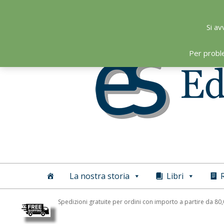
Skip
to
Si av
content
Per probl
Editoriale
Scientifica
La nostra storia
Libri
R
Spedizioni gratuite per ordini con importo a partire da 80