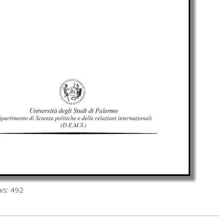
ws:
492