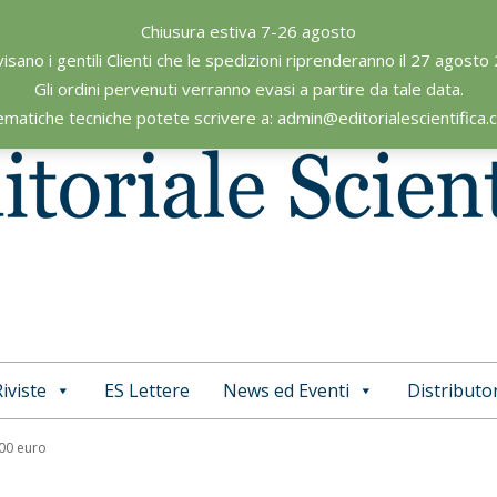
Chiusura estiva 7-26 agosto
visano i gentili Clienti che le spedizioni riprenderanno il 27 agosto
Gli ordini pervenuti verranno evasi a partire da tale data.
ematiche tecniche potete scrivere a: admin@editorialescientifica
iviste
ES Lettere
News ed Eventi
Distributor
Primary
Navigation
,00 euro
Menu