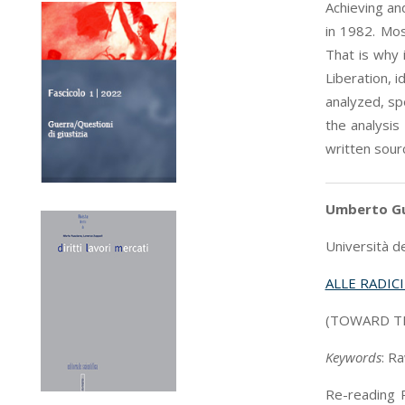
Achieving and
in 1982. Mos
That is why 
Liberation, i
analyzed, spe
the analysis
written sour
Umberto Gu
Università de
ALLE RADIC
(TOWARD TH
Keywords
: R
Re-reading R