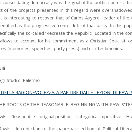
 consolidating democracy was the goal of the political actors that 
t of the projects presented in this regard were overshadowed by
it is interesting to recover that of Carlos Auyero, leader of th
dentified as the progressive center-left of that party. In this pap
cifically the so-called ’Recreate the Republic’. Located in the con
 allows to account for his commitment as a Christian Socialist,
ces (memories, speeches, party press) and oral testimonies.
lli
gli Studi di Palermo
I DELLA RAGIONEVOLEZZA. A PARTIRE DALLE LEZIONI DI RA
E ROOTS OF THE REASONABLE. BEGINNING WITH RAWLS’TE
awls – Reasonable – original position – categorical imperative – H
awls’ Introduction to the paperback edition of Political Libera