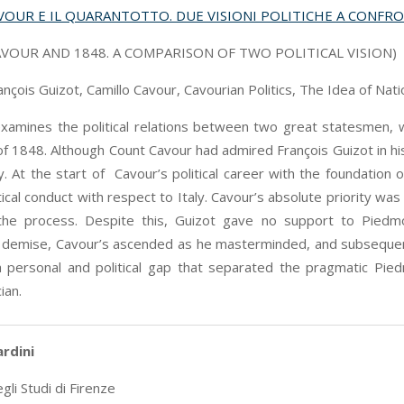
VOUR E IL QUARANTOTTO. DUE VISIONI POLITICHE A CONFR
AVOUR AND 1848. A COMPARISON OF TWO POLITICAL VISION)
nçois Guizot, Camillo Cavour, Cavourian Politics, The Idea of Natio
xamines the political relations between two great statesmen, whi
 of 1848. Although Count Cavour had admired François Guizot in his
cy. At the start of Cavour’s political career with the foundation 
tical conduct with respect to Italy. Cavour’s absolute priority was
 the process. Despite this, Guizot gave no support to Piedmo
demise, Cavour’s ascended as he masterminded, and subsequentl
 personal and political gap that separated the pragmatic Piedmo
ian.
rdini
gli Studi di Firenze