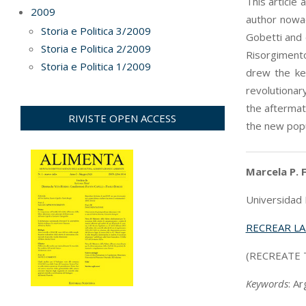
This article
2009
author nowad
Storia e Politica 3/2009
Gobetti and 
Storia e Politica 2/2009
Risorgimento.
Storia e Politica 1/2009
drew the key
revolutionar
the aftermath
RIVISTE OPEN ACCESS
the new popu
Marcela P. F
Universidad 
RECREAR LA
(RECREATE 
Keywords
: A