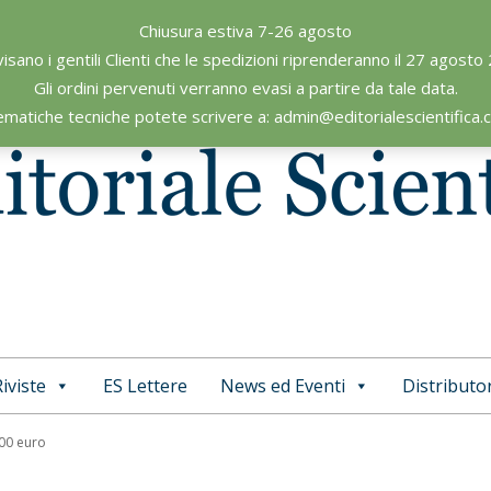
Chiusura estiva 7-26 agosto
visano i gentili Clienti che le spedizioni riprenderanno il 27 agosto
Gli ordini pervenuti verranno evasi a partire da tale data.
ematiche tecniche potete scrivere a: admin@editorialescientifica
iviste
ES Lettere
News ed Eventi
Distributor
Primary
Navigation
,00 euro
Menu