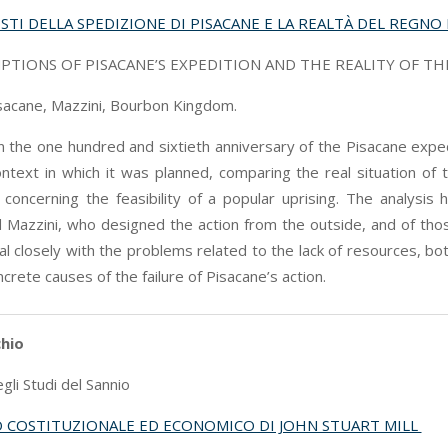
STI DELLA SPEDIZIONE DI PISACANE E LA REALTÀ DEL REGN
PTIONS OF PISACANE’S EXPEDITION AND THE REALITY OF 
sacane, Mazzini, Bourbon Kingdom.
 in the one hundred and sixtieth anniversary of the Pisacane expe
ontext in which it was planned, comparing the real situation of
 concerning the feasibility of a popular uprising. The analysis 
 Mazzini, who designed the action from the outside, and of tho
al closely with the problems related to the lack of resources, b
crete causes of the failure of Pisacane’s action.
chio
gli Studi del Sannio
O COSTITUZIONALE ED ECONOMICO DI JOHN STUART MILL