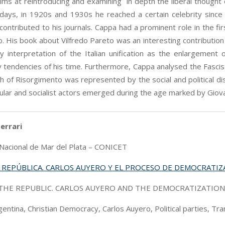
 aims at reintroducing and examining in depth the liberal thought
ays, in 1920s and 1930s he reached a certain celebrity since h
contributed to his journals. Cappa had a prominent role in the fir
 His book about Vilfredo Pareto was an interesting contribution to
 interpretation of the Italian unification as the enlargement o
y tendencies of his time. Furthermore, Cappa analysed the Fascis
 of Risorgimento was represented by the social and political dissa
lar and socialist actors emerged during the age marked by Giovann
errari
Nacional de Mar del Plata – CONICET
 REPÚBLICA. CARLOS AUYERO Y EL PROCESO DE DEMOCRATI
THE REPUBLIC. CARLOS AUYERO AND THE DEMOCRATIZATION’
rgentina, Christian Democracy, Carlos Auyero, Political parties, Tr