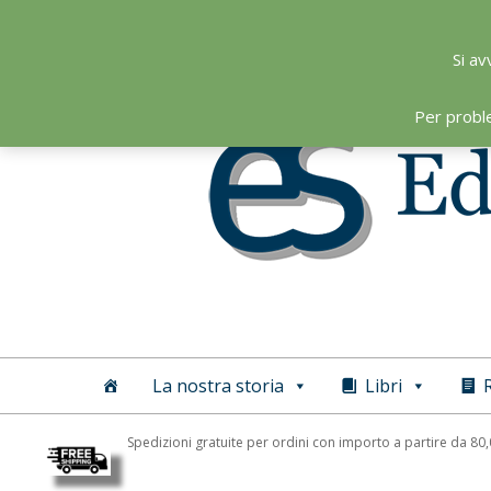
Skip
to
Si av
content
Per probl
Editoriale
Scientifica
La nostra storia
Libri
R
Spedizioni gratuite per ordini con importo a partire da 80