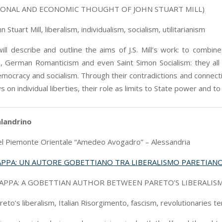
IONAL AND ECONOMIC THOUGHT OF JOHN STUART MILL)
n Stuart Mill, liberalism, individualism, socialism, utilitarianism
ill describe and outline the aims of J.S. Mill’s work: to combine
sm, German Romanticism and even Saint Simon Socialism: they all ha
democracy and socialism. Through their contradictions and connecti
on individual liberties, their role as limits to State power and t
landrino
el Piemonte Orientale “Amedeo Avogadro” – Alessandria
PPA: UN AUTORE GOBETTIANO TRA LIBERALISMO PARETIANO 
APPA: A GOBETTIAN AUTHOR BETWEEN PARETO’S LIBERALISM
reto’s liberalism, Italian Risorgimento, fascism, revolutionaries te