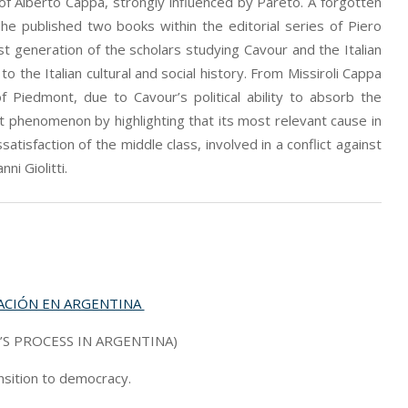
 of Alberto Cappa, strongly influenced by Pareto. A forgotten
e published two books within the editorial series of Piero
st generation of the scholars studying Cavour and the Italian
 the Italian cultural and social history. From Missiroli Cappa
f Piedmont, due to Cavour’s political ability to absorb the
t phenomenon by highlighting that its most relevant cause in
tisfaction of the middle class, involved in a conflict against
i Giolitti.
ZACIÓN EN ARGENTINA
S PROCESS IN ARGENTINA)
ansition to democracy.