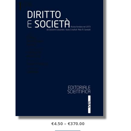
Fascia
€
4.50
–
€
370.00
di