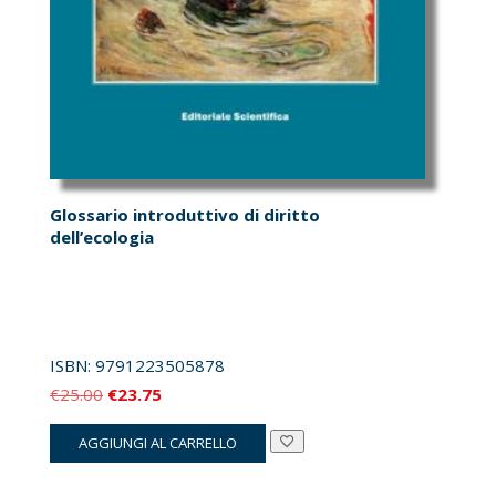
Glossario introduttivo di diritto
Sc
dell’ecologia
e
ISBN:
9791223505878
I
Il
Il
€
25.00
€
23.75
prezzo
prezzo
AGGIUNGI AL CARRELLO
originale
attuale
era:
è: