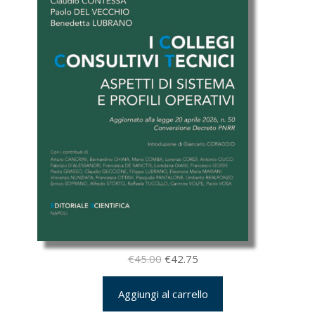
Il
Il
€
45.00
€
42.75
prezzo
prezzo
Aggiungi al carrello
originale
attuale
era:
è: