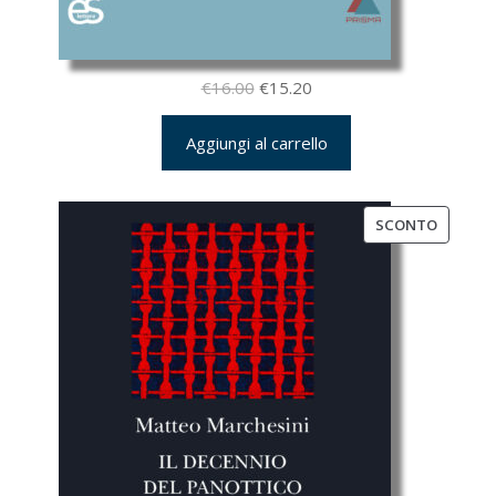
Il
Il
€
16.00
€
15.20
prezzo
prezzo
Aggiungi al carrello
originale
attuale
era:
è:
€16.00.
€15.20.
PRODO
SCONTO
IN
OFFERT