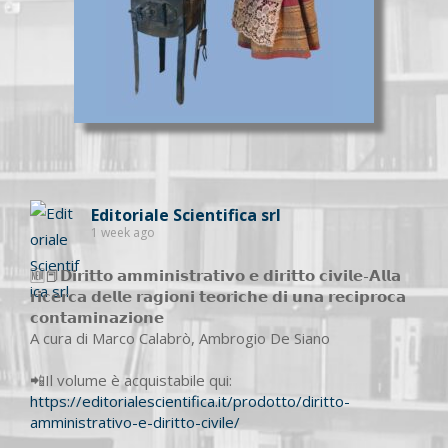
Editoriale Scientifica srl
1 week ago
🆕📕𝗗𝗶𝗿𝗶𝘁𝘁𝗼 𝗮𝗺𝗺𝗶𝗻𝗶𝘀𝘁𝗿𝗮𝘁𝗶𝘃𝗼 𝗲 𝗱𝗶𝗿𝗶𝘁𝘁𝗼 𝗰𝗶𝘃𝗶𝗹𝗲-𝗔𝗹𝗹𝗮
𝗿𝗶𝗰𝗲𝗿𝗰𝗮 𝗱𝗲𝗹𝗹𝗲 𝗿𝗮𝗴𝗶𝗼𝗻𝗶 𝘁𝗲𝗼𝗿𝗶𝗰𝗵𝗲 𝗱𝗶 𝘂𝗻𝗮 𝗿𝗲𝗰𝗶𝗽𝗿𝗼𝗰𝗮
𝗰𝗼𝗻𝘁𝗮𝗺𝗶𝗻𝗮𝘇𝗶𝗼𝗻𝗲
A cura di Marco Calabrò, Ambrogio De Siano
📲Il volume è acquistabile qui:
https://editorialescientifica.it/prodotto/diritto-
amministrativo-e-diritto-civile/