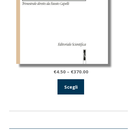
Fascia
€
4.50
–
€
370.00
di
Scegli
prezzo:
da
€4.50
a
€370.00