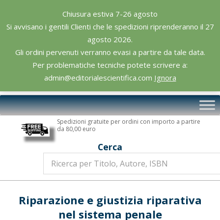
Skip
Chiusura estiva 7-26 agosto
to
Si avvisano i gentili Clienti che le spedizioni riprenderanno il 27
content
agosto 2026.
Gli ordini pervenuti verranno evasi a partire da tale data.
Per problematiche tecniche potete scrivere a:
admin@editorialescientifica.com
Ignora
Editoriale
Primary
Scientifica
Navigation
Spedizioni gratuite per ordini con importo a partire
Menu
da 80,00 euro
Cerca
Riparazione e giustizia riparativa
nel sistema penale