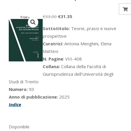
Il
Il
€
33.00
€
31.35
prezzo
prezzo
Sottotitolo:
Teorie, prassi e nuove
originale
attuale
prospettive
era:
è:
Curatrici:
Antonia Menghini, Elena
€33.00.
€31.35.
Mattevi
N. Pagine
: VIII-408
Collana:
Collana della Facoltà di
Giurisprudenza dell’Università degli
Studi di Trento
Numero:
93
Anno di pubblicazione:
2025
Indice
Disponibile