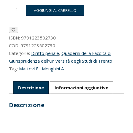
Riparazione
AGGIUNGI AL CARRELLO
e
giustizia
riparativa
nel
sistema
ISBN:
9791223502730
penale
COD:
9791223502730
quantità
Categorie:
Diritto penale
,
Quaderni della Facoltà di
Giurisprudenza dell'Università degli Studi di Trento
Tag:
Mattevi E.
,
Menghini A.
Descrizione
Informazioni aggiuntive
Descrizione