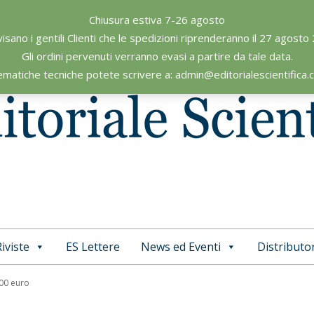
Chiusura estiva 7-26 agosto
visano i gentili Clienti che le spedizioni riprenderanno il 27 agosto
Gli ordini pervenuti verranno evasi a partire da tale data.
ematiche tecniche potete scrivere a: admin@editorialescientifica
iviste
ES Lettere
News ed Eventi
Distributor
Primary
Navigation
,00 euro
Menu