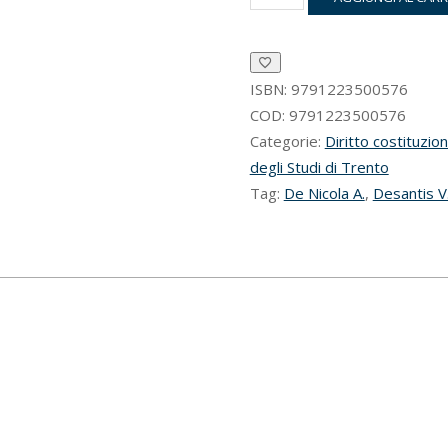
di
superamento
del
voto
"tradizionale"
ISBN:
9791223500576
quantità
COD:
9791223500576
Categorie:
Diritto costituzio
degli Studi di Trento
Tag:
De Nicola A.
,
Desantis V