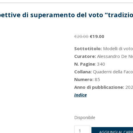
ettive di superamento del voto “tradizi
Il
Il
€
20.00
€
19.00
prezzo
prezzo
Sottotitolo:
Modelli di voto 
originale
attuale
Curatore:
Alessandro De Nic
era:
è:
N. Pagine
: 340
€20.00.
€19.00.
Collana:
Quaderni della Facol
Numero:
85
Anno di pubblicazione:
202
Indice
Disponibile
Prospettive
AGGIUNGI AL CAR