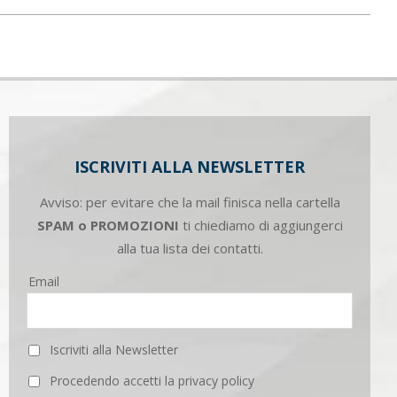
ISCRIVITI ALLA NEWSLETTER
Avviso: per evitare che la mail finisca nella cartella
SPAM o PROMOZIONI
ti chiediamo di aggiungerci
alla tua lista dei contatti.
Email
Iscriviti alla Newsletter
Procedendo accetti la privacy policy