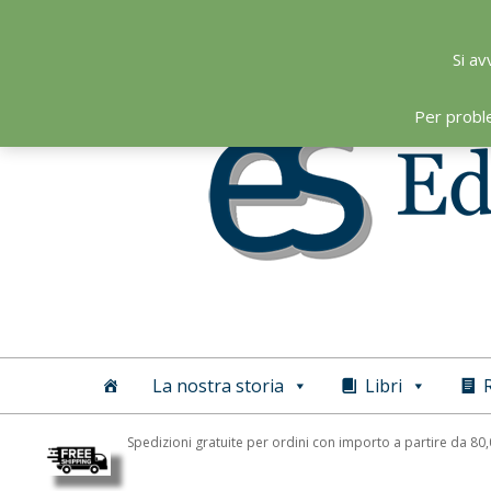
Skip
to
Si av
content
Per probl
Editoriale
Scientifica
La nostra storia
Libri
R
Spedizioni gratuite per ordini con importo a partire da 80