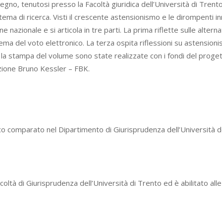
gno, tenutosi presso la Facoltà giuridica dell’Università di Trento 
 tema di ricerca. Visti il crescente astensionismo e le dirompenti in
e nazionale e si articola in tre parti. La prima riflette sulle alter
tema del voto elettronico. La terza ospita riflessioni su astensioni
e la stampa del volume sono state realizzate con i fondi del progett
azione Bruno Kessler – FBK.
ico comparato nel Dipartimento di Giurisprudenza dell’Università 
ltà di Giurisprudenza dell’Università di Trento ed è abilitato alle 