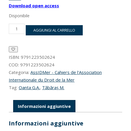
Download open access
Disponibile
The
AGGIUNGI AL CARRELLO
black
sea
at
a
legal
ISBN:
9791223502624
crossroads:
COD:
9791223502624
perspectives
Categoria:
AssIDMer - Cahiers de l'Association
from
Internationale du Droit de la Mer
the
Tag:
Oanta G.A.
,
Tăbăraș M.
international
law,
European
union
Informazioni aggiuntive
law
and
Informazioni aggiuntive
national
law