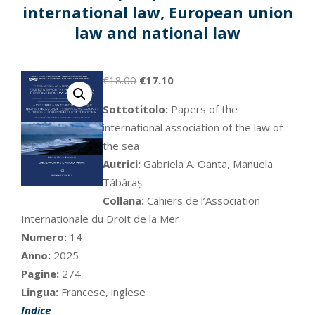
international law, European union
law and national law
Il
Il
€
18.00
€
17.10
prezzo
prezzo
Sottotitolo:
Papers of the
originale
attuale
international association of the law of
era:
è:
the sea
€18.00.
€17.10.
Autrici:
Gabriela A. Oanta, Manuela
Tăbăraș
Collana:
Cahiers de l’Association
Internationale du Droit de la Mer
Numero:
14
Anno:
2025
Pagine:
274
Lingua:
Francese, inglese
Indice