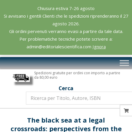
Skip
Chiusura estiva 7-26 agosto
to
Si avvisano i gentili Clienti che le spedizioni riprenderanno il 27
content
agosto 2026.
Gli ordini pervenuti verranno evasi a partire da tale data.
Per problematiche tecniche potete scrivere a:
admin@editorialescientifica.com
Ignora
Editoriale
Primary
Scientifica
Navigation
Spedizioni gratuite per ordini con importo a partire
Menu
da 80,00 euro
Cerca
The black sea at a legal
crossroads: perspectives from the