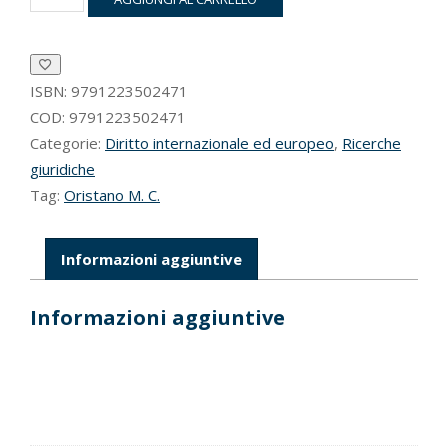
Social
housing
nelle
norme
internazionali
ISBN:
9791223502471
ed
COD:
9791223502471
europee
Categorie:
Diritto internazionale ed europeo
,
Ricerche
in
giuridiche
materia
Tag:
Oristano M. C.
di
abitazione
adeguata
e
Informazioni aggiuntive
salubrità
ambientale
Informazioni aggiuntive
quantità