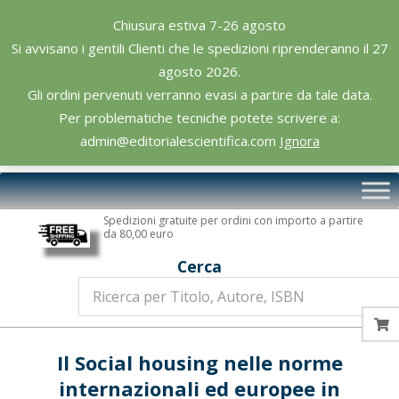
Skip
Chiusura estiva 7-26 agosto
to
Si avvisano i gentili Clienti che le spedizioni riprenderanno il 27
content
agosto 2026.
Gli ordini pervenuti verranno evasi a partire da tale data.
Per problematiche tecniche potete scrivere a:
admin@editorialescientifica.com
Ignora
Editoriale
Primary
Scientifica
Navigation
Spedizioni gratuite per ordini con importo a partire
Menu
da 80,00 euro
Cerca
Il Social housing nelle norme
internazionali ed europee in