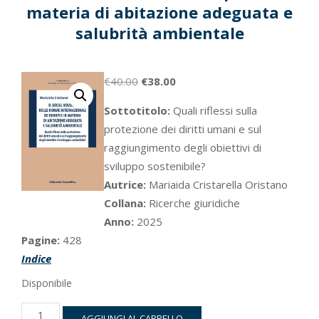
materia di abitazione adeguata e
salubrità ambientale
Il
Il
€
40.00
€
38.00
prezzo
prezzo
Sottotitolo:
Quali riflessi sulla
originale
attuale
protezione dei diritti umani e sul
era:
è:
raggiungimento degli obiettivi di
€40.00.
€38.00.
sviluppo sostenibile?
Autrice:
Mariaida Cristarella Oristano
Collana:
Ricerche giuridiche
Anno:
2025
Pagine:
428
Indice
Disponibile
Il
AGGIUNGI AL CARRELLO