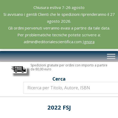
Skip
Chiusura estiva 7-26 agosto
to
Si avvisano i gentili Clienti che le spedizioni riprenderanno il 27
content
agosto 2026.
Gli ordini pervenuti verranno evasi a partire da tale data.
Per problematiche tecniche potete scrivere a:
admin@editorialescientifica.com
Ignora
Editoriale
Primary
Scientifica
Navigation
Spedizioni gratuite per ordini con importo a partire
Menu
da 80,00 euro
Cerca
2022 FSJ