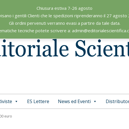
Chiusura estiva 7-26 agosto
visano i gentili Clienti che le spedizioni riprenderanno il 27 agosto
Gli ordini pervenuti verranno evasi a partire da tale data.
ematiche tecniche potete scrivere a: admin@editorialescientifica
iviste
ES Lettere
News ed Eventi
Distributor
Primary
Navigation
,00 euro
Menu