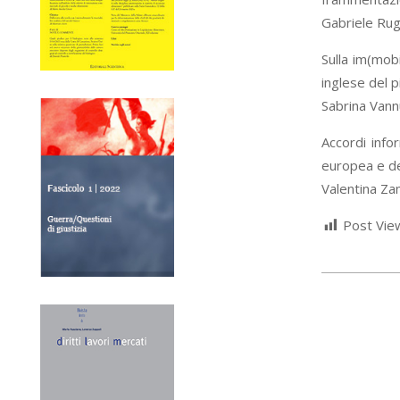
Gabriele Rug
Sulla im(mobi
inglese del p
Sabrina Vann
Accordi infor
europea e del
Valentina Z
Post Vie
2022-
03-
31