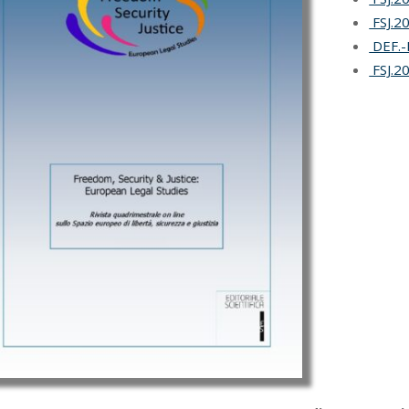
FSJ.20
DEF.-F
FSJ.20