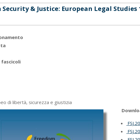
Security & Justice: European Legal Studies 
bonamento
sta
fascicoli
o di libertà, sicurezza e giustizia
Downlo
FSJ.20
FSJ.20
FSJ.20