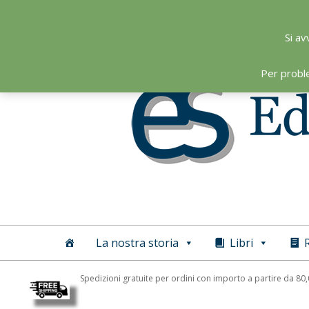
Skip
to
Si av
content
Per probl
Editoriale
Scientifica
La nostra storia
Libri
R
Spedizioni gratuite per ordini con importo a partire da 80