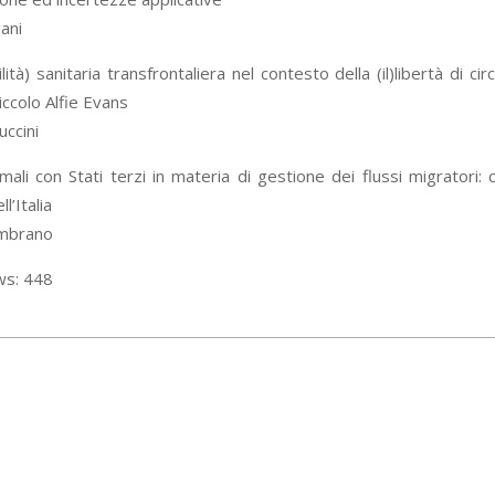
ani
lità) sanitaria transfrontaliera nel contesto della (il)libertà di cir
iccolo Alfie Evans
uccini
mali con Stati terzi in materia di gestione dei flussi migratori: 
l’Italia
ambrano
ws:
448