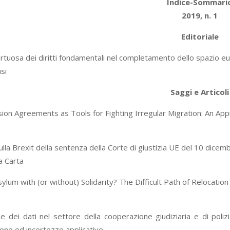
Indice-Sommari
2019, n. 1
Editoriale
irtuosa dei diritti fondamentali nel completamento dello spazio eu
si
Saggi e Articoli
on Agreements as Tools for Fighting Irregular Migration: An Ap
ulla Brexit della sentenza della Corte di giustizia UE del 10 dice
a Carta
ylum with (or without) Solidarity? The Difficult Path of Reloca
e dei dati nel settore della cooperazione giudiziaria e di poliz
ne ed incertezze applicative