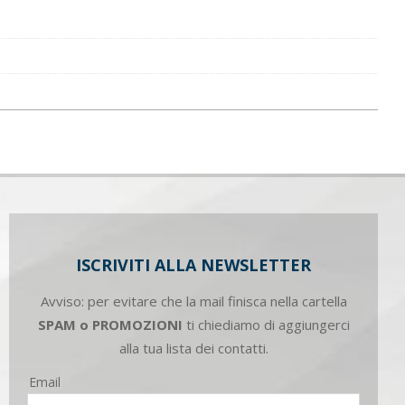
ISCRIVITI ALLA NEWSLETTER
Avviso: per evitare che la mail finisca nella cartella
SPAM o PROMOZIONI
ti chiediamo di aggiungerci
alla tua lista dei contatti.
Email