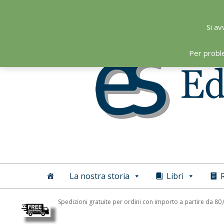
Skip
to
Si av
content
Per probl
Editoriale
Scientifica
La nostra storia
Libri
R
Spedizioni gratuite per ordini con importo a partire da 80