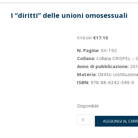
I “diritti” delle unioni omosessuali
Il
Il
€
18.00
€
17.10
prezzo
prezzo
N. Pagine
: XII-192
originale
attuale
Collana:
Collana CRISPEL – Se
era:
è:
Anno di pubblicazione:
201
€18.00.
€17.10.
Materia:
Diritto costituziona
ISBN:
978-88-6342-549-9
Disponibile
I
AGGIUNGI AL CAR
“diritti”
delle
unioni