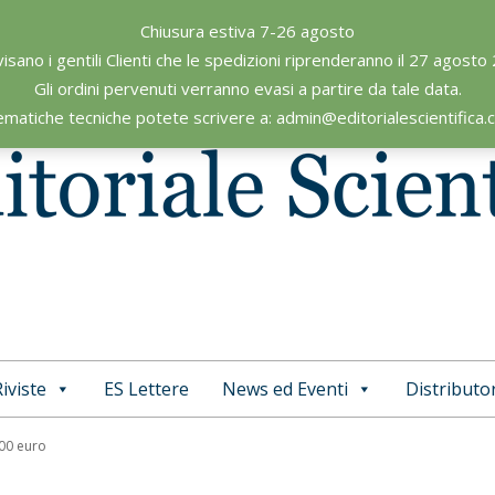
Chiusura estiva 7-26 agosto
visano i gentili Clienti che le spedizioni riprenderanno il 27 agosto
Gli ordini pervenuti verranno evasi a partire da tale data.
ematiche tecniche potete scrivere a: admin@editorialescientifica
iviste
ES Lettere
News ed Eventi
Distributor
Primary
Navigation
,00 euro
Menu