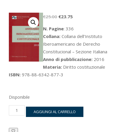
Il
Il
€
25.00
€
23.75
prezzo
prezzo
N. Pagine
: 336
originale
attuale
Collana:
Collana dell’Instituto
era:
è:
Iberoamericano de Derecho
€25.00.
€23.75.
Constitucional – Sezione Italiana
Anno di pubblicazione:
2016
Materia:
Diritto costituzionale
ISBN:
978-88-6342-877-3
Disponibile
Annuario
AGGIUNGI AL CARRELLO
italo-
iberoamericano
di