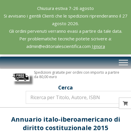
Skip
Chiusura estiva 7-26 agosto
to
Si avvisano i gentili Clienti che le spedizioni riprenderanno il 27
content
agosto 2026.
Gli ordini pervenuti verranno evasi a partire da tale data.
Per problematiche tecniche potete scrivere a:
admin@editorialescientifica.com
Ignora
Editoriale
Primary
Scientifica
Navigation
Spedizioni gratuite per ordini con importo a partire
Menu
da 80,00 euro
Cerca
Annuario italo-iberoamericano di
diritto costituzionale 2015