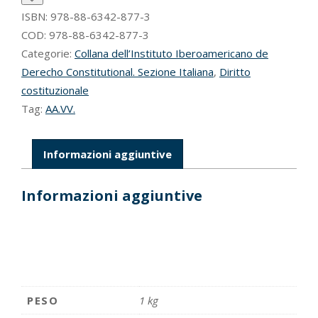
diritto
costituzionale
ISBN:
978-88-6342-877-3
2015
COD:
978-88-6342-877-3
quantità
Categorie:
Collana dell’Instituto Iberoamericano de
Derecho Constitutional. Sezione Italiana
,
Diritto
costituzionale
Tag:
AA.VV.
Informazioni aggiuntive
Informazioni aggiuntive
PESO
1 kg