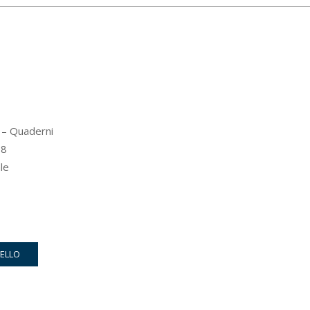
t – Quaderni
8
le
RELLO