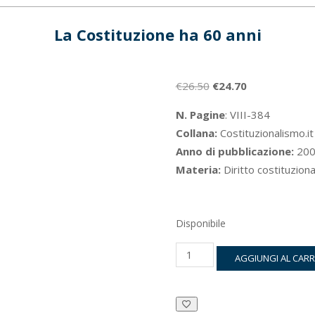
La Costituzione ha 60 anni
Il
Il
€
26.50
€
24.70
prezzo
prezzo
N. Pagine
: VIII-384
originale
attuale
Collana:
Costituzionalismo.i
era:
è:
Anno di pubblicazione:
200
€26.50.
€24.70.
Materia:
Diritto costituziona
Disponibile
La
AGGIUNGI AL CAR
Costituzione
ha
60
anni