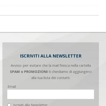
ISCRIVITI ALLA NEWSLETTER
Avviso: per evitare che la mail finisca nella cartella
SPAM o PROMOZIONI
ti chiediamo di aggiungerci
alla tua lista dei contatti.
Email
Iscriviti alla Newsletter