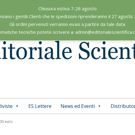
Chiusura estiva 7-26 agosto
visano i gentili Clienti che le spedizioni riprenderanno il 27 agosto
Gli ordini pervenuti verranno evasi a partire da tale data.
ematiche tecniche potete scrivere a: admin@editorialescientifica
iviste
ES Lettere
News ed Eventi
Distributor
Primary
Navigation
,00 euro
Menu