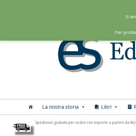
Skip
to
Si av
content
Per probl
Editoriale
Scientifica
La nostra storia
Libri
R
Spedizioni gratuite per ordini con importo a partire da 80