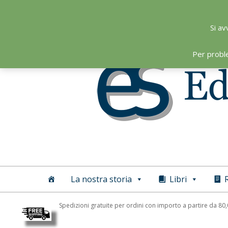
Skip
to
Si av
content
Per probl
Editoriale
Scientifica
La nostra storia
Libri
R
Spedizioni gratuite per ordini con importo a partire da 80