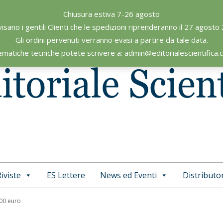
Chiusura estiva 7-26 agosto
visano i gentili Clienti che le spedizioni riprenderanno il 27 agosto
Gli ordini pervenuti verranno evasi a partire da tale data.
ematiche tecniche potete scrivere a: admin@editorialescientifica
iviste
ES Lettere
News ed Eventi
Distributor
Primary
Navigation
,00 euro
Menu