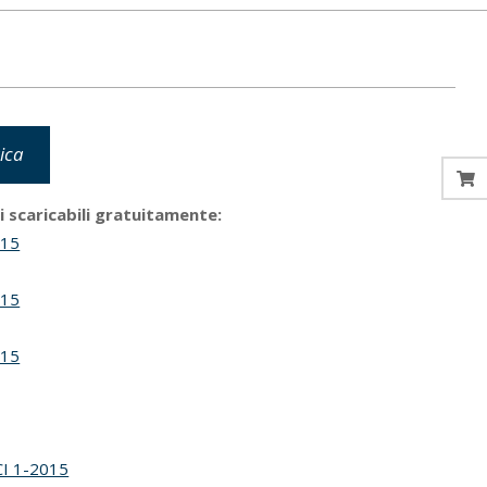
ica
li scaricabili gratuitamente:
015
015
015
CI 1-2015